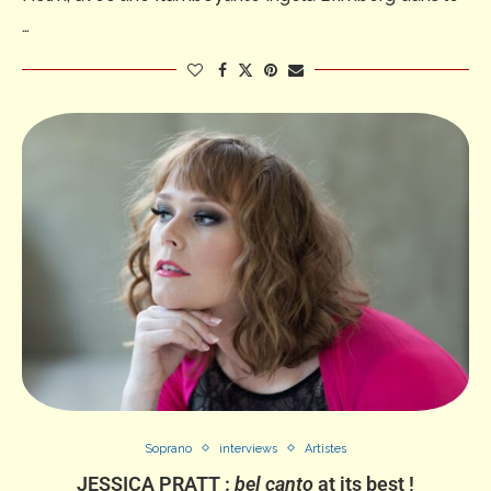
…
Soprano
interviews
Artistes
JESSICA PRATT :
bel canto
at its best !