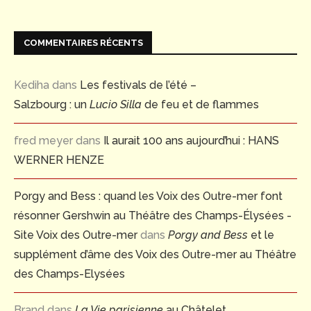
COMMENTAIRES RÉCENTS
Kediha
dans
Les festivals de l’été –
Salzbourg : un
Lucio Silla
de feu et de flammes
fred meyer
dans
Il aurait 100 ans aujourd’hui : HANS
WERNER HENZE
Porgy and Bess : quand les Voix des Outre-mer font
résonner Gershwin au Théâtre des Champs-Élysées -
Site Voix des Outre-mer
dans
Porgy and Bess
et le
supplément d’âme des Voix des Outre-mer au Théâtre
des Champs-Elysées
Brand
dans
La Vie parisienne
au Châtelet,