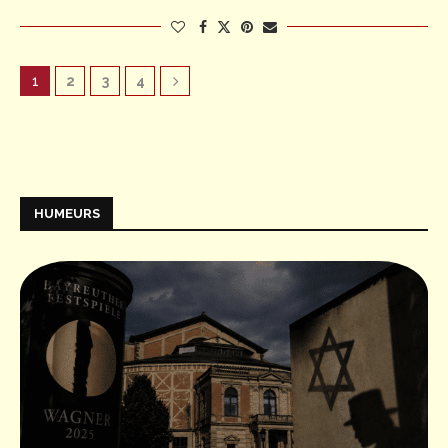
1
2
3
4
HUMEURS