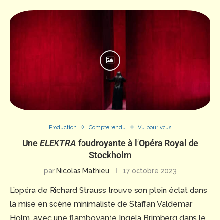
Production
Compte rendu
Vu pour vous
Une
ELEKTRA
foudroyante à l’Opéra Royal de
Stockholm
par
Nicolas Mathieu
17 octobre 2023
L’opéra de Richard Strauss trouve son plein éclat dans
la mise en scène minimaliste de Staffan Valdemar
Holm, avec une flamboyante Ingela Brimberg dans le