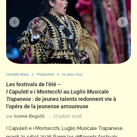
Compte rendu
Production
Vu pour vous
Les festivals de l’été –
I Capuleti e i Montecchi
au
Luglio Musicale
Trapanese
: de jeunes talents redonnent vie à
l’opéra de la jeunesse amoureuse
par
Ivonne Begotti
27 juillet 2026
I Capuleti e i Montecchi, Luglio Musicale Trapanese,
mardi 21 juillet 2026 Parmi les différents festivals