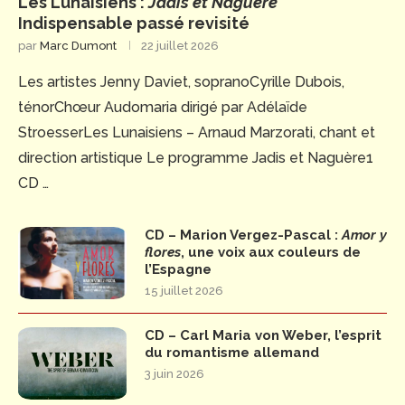
Les Lunaisiens :
Jadis et Naguère
Indispensable passé revisité
par
Marc Dumont
22 juillet 2026
Les artistes Jenny Daviet, sopranoCyrille Dubois,
ténorChœur Audomaria dirigé par Adélaïde
StroesserLes Lunaisiens – Arnaud Marzorati, chant et
direction artistique Le programme Jadis et Naguère1
CD …
CD – Marion Vergez-Pascal :
Amor y
flores
, une voix aux couleurs de
l’Espagne
15 juillet 2026
CD – Carl Maria von Weber, l’esprit
du romantisme allemand
3 juin 2026