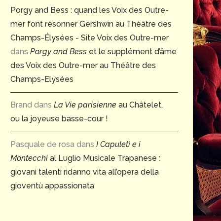
Porgy and Bess : quand les Voix des Outre-
mer font résonner Gershwin au Théâtre des
Champs-Élysées - Site Voix des Outre-mer
dans
Porgy and Bess
et le supplément d’âme
des Voix des Outre-mer au Théâtre des
Champs-Elysées
Brand
dans
La Vie parisienne
au Châtelet,
ou la joyeuse basse-cour !
l aurait 100 ans aujourd’hui : HANS
In memoriam – MIGNON
Pasquale de rosa
dans
I Capuleti e i
WERNER HENZE
grande mezzo-sopr
Montecchi
al Luglio Musicale Trapanese :
américaine...
1 juillet 2026
giovani talenti ridanno vita all’opera della
30 juin 2026
gioventù appassionata