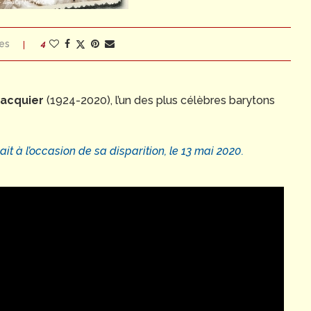
es
4
Bacquier
(1924-2020), l’un des plus célèbres barytons
t à l’occasion de sa disparition, le 13 mai 2020.