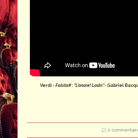
Verdi -
Falstaff : "L'onore! Ladri."
- Gabriel Bacqu
0 commentair