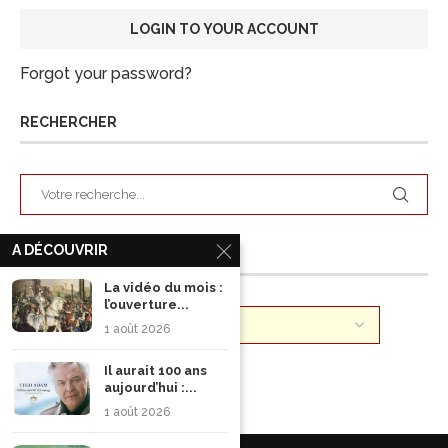
Forgot your password?
RECHERCHER
A DÉCOUVRIR
ARCHIVES
La vidéo du mois :
l’ouverture...
1 août 2026
Il aurait 100 ans
aujourd’hui :...
1 août 2026