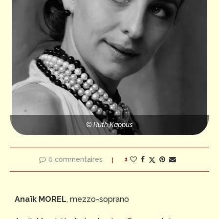
© Ruth Kappus
0 commentaires
1
Anaïk MOREL
, mezzo-soprano