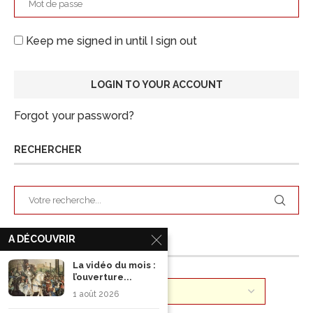
Keep me signed in until I sign out
Forgot your password?
RECHERCHER
A DÉCOUVRIR
ARCHIVES
La vidéo du mois :
l’ouverture...
1 août 2026