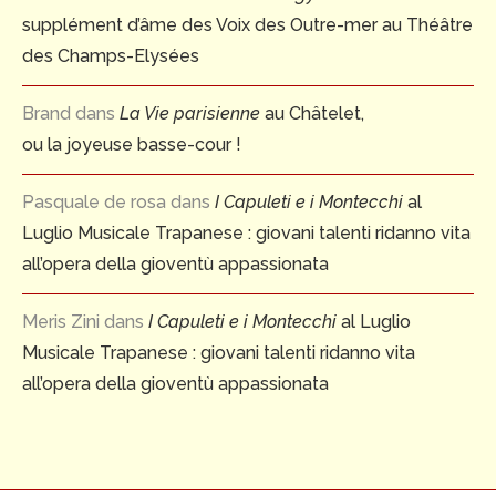
supplément d’âme des Voix des Outre-mer au Théâtre
des Champs-Elysées
Brand
dans
La Vie parisienne
au Châtelet,
ou la joyeuse basse-cour !
Pasquale de rosa
dans
I Capuleti e i Montecchi
al
Luglio Musicale Trapanese : giovani talenti ridanno vita
all’opera della gioventù appassionata
Meris Zini
dans
I Capuleti e i Montecchi
al Luglio
Musicale Trapanese : giovani talenti ridanno vita
all’opera della gioventù appassionata