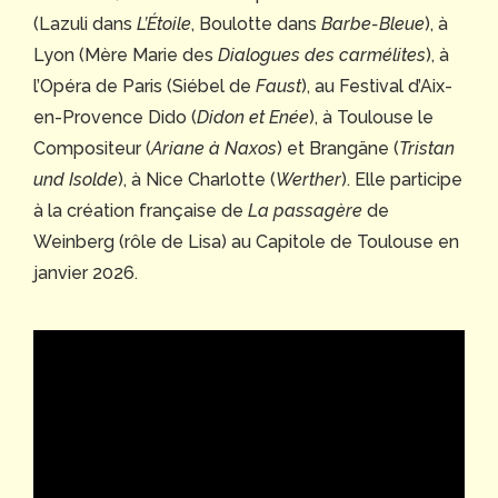
(Lazuli dans
L’Étoile
, Boulotte dans
Barbe-Bleue
), à
Lyon (Mère Marie des
Dialogues des carmélites
), à
l’Opéra de Paris (Siébel de
Faust
), au Festival d’Aix-
en-Provence Dido (
Didon et Enée
), à Toulouse le
Compositeur (
Ariane à Naxos
) et Brangäne (
Tristan
und Isolde
), à Nice Charlotte (
Werther
). Elle participe
à la création française de
La passagère
de
Weinberg (rôle de Lisa) au Capitole de Toulouse en
janvier 2026.