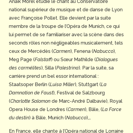
Anaïk Morel étudie le chant au Conservatoire
national supérieur de musique et de danse de Lyon
avec Françoise Pollet. Elle devient par la suite
membre de la troupe de l’Opéra de Munich, ce qui
lui permet de se familiariser avec la scène dans des
seconds rôles non négligeables musicalement, tels
ceux de Mercédès (
Carmen
), Fenena (
Nabucco
),
Meg Page (
Falstaff
) ou Sœur Mathilde (
Dialogues
des carmélites
), Silla (
Palestrina
). Par la suite, sa
carrière prend un bel essor international :
Staatsoper Berlin (
Luisa Miller
), Stuttgart (
La
Damnation de Faust
), Festival de Salzbourg
(
Charlotte Salomon
de Marc-André Dalbavie), Royal
Opera House de Londres (
Carmen
), Bâle, (
La Force
du destin
) à Bâle, Munich (
Nabucco
),…
En France, elle chante à l’Opéra national de Lorraine