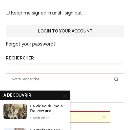
Keep me signed in until I sign out
Forgot your password?
RECHERCHER
A DÉCOUVRIR
ARCHIVES
La vidéo du mois :
l’ouverture...
1 août 2026