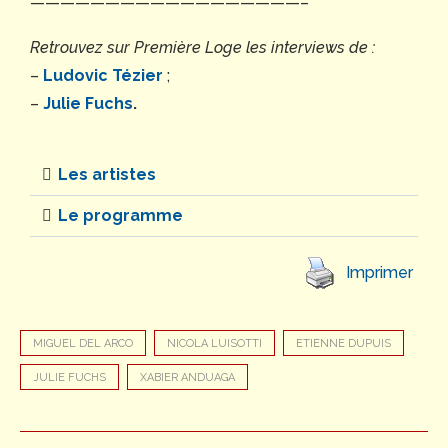
——————————————————–
Retrouvez sur Première Loge les interviews de :
–
Ludovic Tézier
;
–
Julie Fuchs
.
Les artistes
Le programme
Imprimer
MIGUEL DEL ARCO
NICOLA LUISOTTI
ETIENNE DUPUIS
JULIE FUCHS
XABIER ANDUAGA