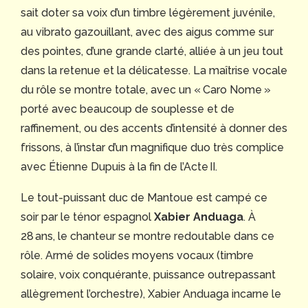
sait doter sa voix d’un timbre légèrement juvénile,
au vibrato gazouillant, avec des aigus comme sur
des pointes, d’une grande clarté, alliée à un jeu tout
dans la retenue et la délicatesse. La maîtrise vocale
du rôle se montre totale, avec un « Caro Nome »
porté avec beaucoup de souplesse et de
raffinement, ou des accents d’intensité à donner des
frissons, à l’instar d’un magnifique duo très complice
avec Étienne Dupuis à la fin de l’Acte II.
Le tout-puissant duc de Mantoue est campé ce
soir par le ténor espagnol
Xabier Anduaga
. À
28 ans, le chanteur se montre redoutable dans ce
rôle. Armé de solides moyens vocaux (timbre
solaire, voix conquérante, puissance outrepassant
allègrement l’orchestre), Xabier Anduaga incarne le