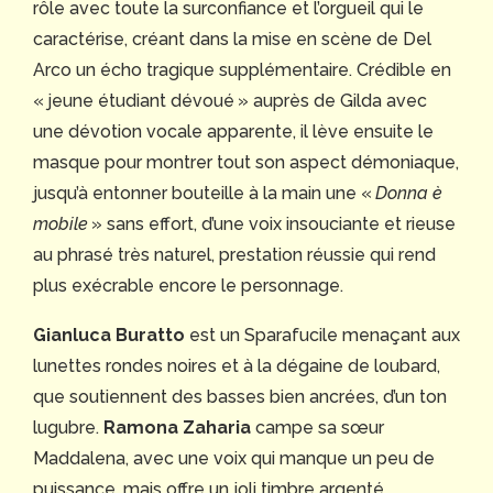
rôle avec toute la surconfiance et l’orgueil qui le
caractérise, créant dans la mise en scène de Del
Arco un écho tragique supplémentaire. Crédible en
« jeune étudiant dévoué » auprès de Gilda avec
une dévotion vocale apparente, il lève ensuite le
masque pour montrer tout son aspect démoniaque,
jusqu’à entonner bouteille à la main une «
Donna è
mobile
» sans effort, d’une voix insouciante et rieuse
au phrasé très naturel, prestation réussie qui rend
plus exécrable encore le personnage.
Gianluca Buratto
est un Sparafucile menaçant aux
lunettes rondes noires et à la dégaine de loubard,
que soutiennent des basses bien ancrées, d’un ton
lugubre.
Ramona Zaharia
campe sa sœur
Maddalena, avec une voix qui manque un peu de
puissance, mais offre un joli timbre argenté.