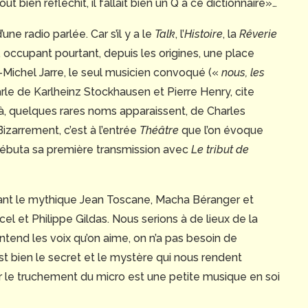
t bien réfléchit, il fallait bien un Q à ce dictionnaire»…
une radio parlée. Car s’il y a le
Talk
, l’
Histoire
, la
Rêverie
, occupant pourtant, depuis les origines, une place
n-Michel Jarre, le seul musicien convoqué («
nous, les
rle de Karlheinz Stockhausen et Pierre Henry, cite
 là, quelques rares noms apparaissent, de Charles
 Bizarrement, c’est à l’entrée
Théâtre
que l’on évoque
o, débuta sa première transmission avec
Le tribut de
uant le mythique Jean Toscane, Macha Béranger et
el et Philippe Gildas. Nous serions à de lieux de la
entend les voix qu’on aime, on n’a pas besoin de
st bien le secret et le mystère qui nous rendent
par le truchement du micro est une petite musique en soi