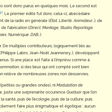
io sont donc parus en quelques mois. Le second est
[1]
. Le premier édité fut donc celui-ci, abécédaire
nt de la radio en générale (
État, Liberté, Animateur
…), de
 de fabrication (
Direct, Montage, Studio, Reportage,
plex
, N
umérique, DAB
…).
eur. De multiples contributeurs, logiquement liés au
(Philippe Labro, Jean-Noël Jeanneney…), développent
us. Si une place est faite à l’
Imprévu
comme à
rammation
, si des lieux qui ont compté sont bien
 on relève de nombreuses zones non desservies.
(petites ou grandes ondes), ni
Modulation de
e
, juste une surprenante occurence
Quatuor
que l’on
 santé, puis de l’écologie, puis de la culture, puis
icilement faire plus énigmatique et égotique : aucun