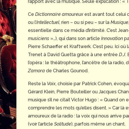
rapport avec la musique. Seule explication : « Tou
Ce
Dictionnaire amoureux
est avant tout celui d’
ou l’
Intellectuel
, rien – ou si peu – sur la
Musique
essentielle dans ce média d’intimité. C’est Jea
musiciens
»…), qui dans son article
Innovation
pa
Pierre Schaeffer et Kraftwerk. C’est peu. Ici où
Trenet à David Guetta grâce à une entrée
D.J
.
l’opéra : le théâtrophone, l’ancêtre de la radi
Zamora
de Charles Gounod.
Reste la
Voix
, choisie par Patrick Cohen, évoq
Gérard Klein, Pierre Bouteiller ou Jacques Chanc
musique s’il ne citait Victor Hugo : « Quand on 
comprendre les mots qu’elles disent. » Car là e
amoureux de la radio : la voix qui nous arrive 
(voir l’article
Solitude
), parfois même un chant.