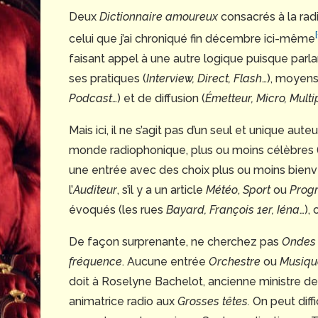
Deux
Dictionnaire amoureux
consacrés à la rad
celui que j’ai chroniqué fin décembre ici-même
faisant appel à une autre logique puisque parla
ses pratiques (
Interview, Direct, Flash
…), moyens
Podcast
…) et de diffusion (
Émetteur, Micro, Multi
Mais ici, il ne s’agit pas d’un seul et unique aut
monde radiophonique, plus ou moins célèbres 
une entrée avec des choix plus ou moins bienven
l’
Auditeur
, s’il y a un article
Météo
,
Sport
ou
Prog
évoqués (les rues
Bayard, François 1er,
Iéna
…),
De façon surprenante, ne cherchez pas
Ondes
fréquence
. Aucune entrée
Orchestre
ou
Musiqu
doit à Roselyne Bachelot, ancienne ministre de la
animatrice radio aux
Grosses têtes.
On peut diff