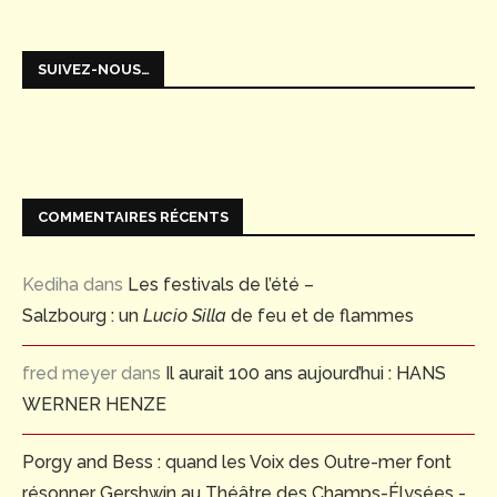
SUIVEZ-NOUS…
COMMENTAIRES RÉCENTS
Kediha
dans
Les festivals de l’été –
Salzbourg : un
Lucio Silla
de feu et de flammes
fred meyer
dans
Il aurait 100 ans aujourd’hui : HANS
WERNER HENZE
Porgy and Bess : quand les Voix des Outre-mer font
résonner Gershwin au Théâtre des Champs-Élysées -