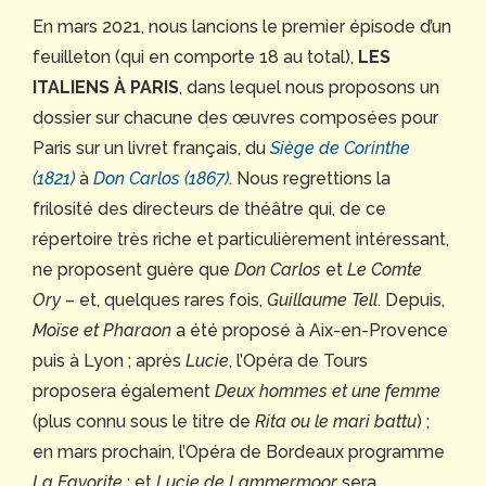
En mars 2021, nous lancions le premier épisode d’un
feuilleton (qui en comporte 18 au total),
LES
ITALIENS À PARIS
, dans lequel nous proposons un
dossier sur chacune des œuvres composées pour
Paris sur un livret français, du
Siège de Corinthe
(1821)
à
Don Carlos (1867)
. Nous regrettions la
frilosité des directeurs de théâtre qui, de ce
répertoire très riche et particulièrement intéressant,
ne proposent guère que
Don Carlos
et
Le Comte
Ory
– et, quelques rares fois,
Guillaume Tell
. Depuis,
Moïse et Pharaon
a été proposé à Aix-en-Provence
puis à Lyon ; après
Lucie
, l’Opéra de Tours
proposera également
Deux hommes et une femme
(plus connu sous le titre de
Rita ou le mari battu
) ;
en mars prochain, l’Opéra de Bordeaux programme
La Favorite
; et
Lucie de Lammermoor
sera