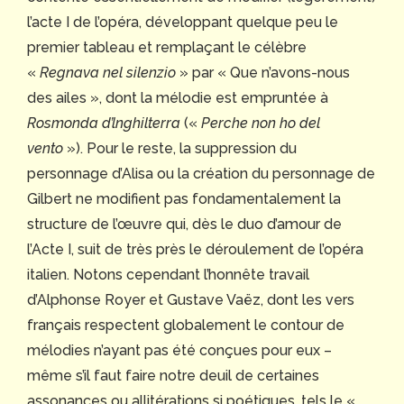
l’acte I de l’opéra, développant quelque peu le
premier tableau et remplaçant le célèbre
«
Regnava nel silenzio
» par « Que n’avons-nous
des ailes », dont la mélodie est empruntée à
Rosmonda d’lnghilterra
(«
Perche non ho del
vento
»). Pour le reste, la suppression du
personnage d’Alisa ou la création du personnage de
Gilbert ne modifient pas fondamentalement la
structure de l’œuvre qui, dès le duo d’amour de
l’Acte I, suit de très près le déroulement de l’opéra
italien. Notons cependant l’honnête travail
d’Alphonse Royer et Gustave Vaëz, dont les vers
français respectent globalement le contour de
mélodies n’ayant pas été conçues pour eux –
même s’il faut faire notre deuil de certaines
assonances ou allitérations si poétiques, tels le «