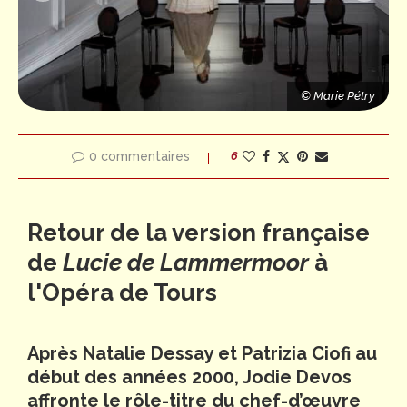
© Marie Pétry
© Marie Pétry
© Marie Pétry
0 commentaires
6
Retour de la version française
de
Lucie de Lammermoor
à
l'Opéra de Tours
Après Natalie Dessay et Patrizia Ciofi au
début des années 2000, Jodie Devos
affronte le rôle-titre du chef-d’œuvre