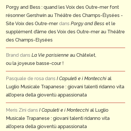
Porgy and Bess : quand les Voix des Outre-mer font
résonner Gershwin au Théâtre des Champs-Élysées -
Site Voix des Outre-mer
dans
Porgy and Bess
et le
supplément d’âme des Voix des Outre-mer au Théâtre
des Champs-Elysées
Brand
dans
La Vie parisienne
au Châtelet,
ou la joyeuse basse-cour !
Pasquale de rosa
dans
I Capuleti e i Montecchi
al
Luglio Musicale Trapanese : giovani talenti ridanno vita
all’opera della gioventù appassionata
Meris Zini
dans
I Capuleti e i Montecchi
al Luglio
Musicale Trapanese : giovani talenti ridanno vita
all’opera della gioventù appassionata