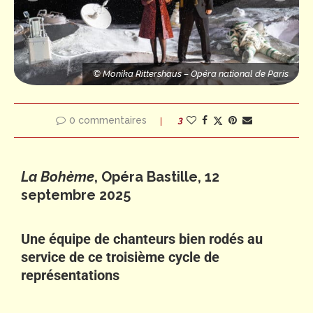
s
ttershaus – Opéra national de Paris
© Monika Rittershaus – Opéra national de Paris
© Monika Rittershaus – Opéra national de Paris
© Monika Rittersha
0 commentaires
3
La Bohème
, Opéra Bastille, 12
septembre 2025
Une équipe de chanteurs bien rodés au
service de ce troisième cycle de
représentations