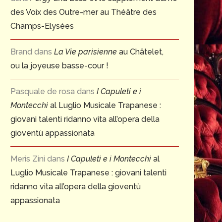
des Voix des Outre-mer au Théâtre des
Champs-Elysées
Brand
dans
La Vie parisienne
au Châtelet,
ou la joyeuse basse-cour !
Pasquale de rosa
dans
I Capuleti e i
Montecchi
al Luglio Musicale Trapanese :
giovani talenti ridanno vita all’opera della
gioventù appassionata
Meris Zini
dans
I Capuleti e i Montecchi
al
Luglio Musicale Trapanese : giovani talenti
ridanno vita all’opera della gioventù
appassionata