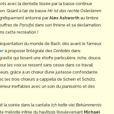
mots avec la dentelle tissée par la basse continue
son. Quant à l’air de basse
Hir ist das rechte Osterlamm
magnifiquement entonné par
Alex Ashworth
au timbre
ouffres de
Parsifal
dans son thrène et sa déclamation.
ns cette recréation !
e fréquentation du monde de Bach, dès avant le fameux
er
à proposer l’intégrale des
Cantates
dans
ravité qui tissent une étoffe particulière, riche, douce,
our les voix se ressent sans cesse dans ce travail
teurs, grâce à un chœur d’une justesse confondante.
ec les trois chœurs a cappella de Schein et Schütz,
érieur ineffables avec un soin du pianissimo et des
t la soirée dans la cantate
Ich hatte viel Bekümmernis
ette mélodie infinie du hautbois (bouleversant
Michael