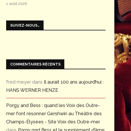
1 août 2026
SUIVEZ-NOUS…
COMMENTAIRES RÉCENTS
fred meyer
dans
Il aurait 100 ans aujourd’hui :
HANS WERNER HENZE
Porgy and Bess : quand les Voix des Outre-
mer font résonner Gershwin au Théâtre des
Champs-Élysées - Site Voix des Outre-mer
dans
Porgy and Bess
et le supplément d’âme