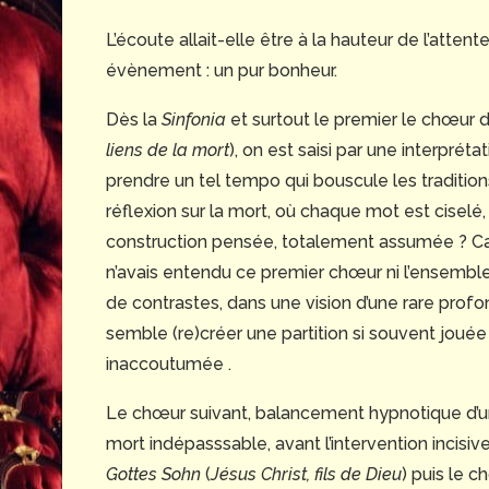
L’écoute allait-elle être à la hauteur de l’atten
évènement : un pur bonheur.
Dès la
Sinfonia
et surtout le premier le chœur 
liens de la mort
), on est saisi par une interpréta
prendre un tel tempo qui bouscule les tradition
réflexion sur la mort, où chaque mot est ciselé
construction pensée, totalement assumée ? Car il
n’avais entendu ce premier chœur ni l’ensembl
de contrastes, dans une vision d’une rare profond
semble (re)créer une partition si souvent jou
inaccoutumée .
Le chœur suivant, balancement hypnotique d’un
mort indépasssable, avant l’intervention incis
Gottes Sohn
(
Jésus Christ, fils de Dieu
) puis le c