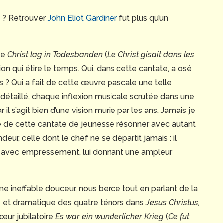
te ? Retrouver
John Eliot Gardiner
fut plus qu’un
de
Christ lag in Todesbanden
(
Le Christ gisait dans les
tion qui étire le temps. Qui, dans cette cantate, a osé
s ? Qui a fait de cette œuvre pascale une telle
, détaillé, chaque inflexion musicale scrutée dans une
 s’agit bien d’une vision murie par les ans. Jamais je
e de cette cantate de jeunesse résonner avec autant
eur, celle dont le chef ne se départit jamais : il
ée avec empressement, lui donnant une ampleur
e ineffable douceur, nous berce tout en parlant de la
ive et dramatique des quatre ténors dans
Jesus Christus,
hœur jubilatoire
Es war ein wunderlicher Krieg
(
Ce fut