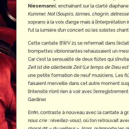
Niesemann
), enchaînant sur la clarté diaphan
Kummer, Not
(
Soupirs, larmes, chagrin, détresse
soprano à la voix d’ange mais à l’interprétation 
fut la lumière d’un concert où les solistes chan
Cette cantate BWV 21 se refermait dans l’éclat d
trompettes vibrionnantes rehaussaient un messa
Car c’est la sensualité de deux flûtes qui s’invit
Zeit ist die allerbeste Zeit
(
Le temps de Dieu est 
une petite formation de neuf musiciens. Les f
faisaient merveille dans cet autre moment suspe
l’intensité n’ont rien à voir avec l’enregistremen
Gardiner.
Enfin, contraste à nouveau avec la cantate à gr
nous crie : réveillez-vous
), où l’on retrouvait 
choral dit « du veilleur ». Alors, qu’importe les