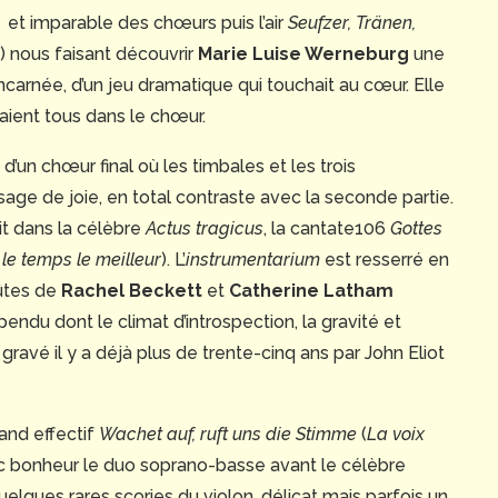
e et imparable des chœurs puis l’air
Seufzer, Tränen,
) nous faisant découvrir
Marie Luise Werneburg
une
incarnée, d’un jeu dramatique qui touchait au cœur. Elle
taient tous dans le chœur.
’un chœur final où les timbales et les trois
ge de joie, en total contraste avec la seconde partie.
ait dans la célèbre
Actus tragicus
, la cantate106
Gottes
le temps le meilleur
). L’
instrumentarium
est resserré en
lûtes de
Rachel Beckett
et
Catherine Latham
ndu dont le climat d’introspection, la gravité et
t gravé il y a déjà plus de trente-cinq ans par John Eliot
and effectif
Wachet auf, ruft uns die Stimme
(
La voix
avec bonheur le duo soprano-basse avant le célèbre
 quelques rares scories du violon, délicat mais parfois un