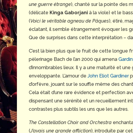
une guerre étrange
), chanté sur la pointe des 
(délicate
Kinga Gaborjani
à la viole) et le bas
(
Voici le véritable agneau de Pâques
), étiré, 
éclatant, il semble étrangement évoquer les g
Que de surprises dans cette interprétation – da
C’est là bien plus que le fruit de cette longu
pèlerinage Bach de l’an 2000 qui amena
Gardin
d’innombrables lieux. Il y a une maturité et une g
enveloppante. L’amour de
John Eliot Gardiner
p
d’orfèvre, jouant sur le souffle même des chan
Cela était d’une rare évidence et perfection av
dispensant une sérénité et un recueillement int
contrastes plus subtils les uns que les autres.
The Constellation Choir and Orchestra
enchantai
(
J’avais une grande affliction
), introduite par c