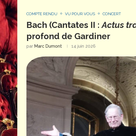
COMPTE RENDU
VU POUR VOUS
CONCERT
Bach (Cantates II :
Actus tr
profond de Gardiner
par
Marc Dumont
14 juin 2026