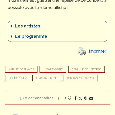
mozartiennes : guetter une reprise de ce concert… si
possible avec la même affiche !
Les artistes
Le programme
Imprimer
KARINE DESHAYES
IL CARAVAGGIO
CAMILLE DELAFORGE
ROCÍO PÉREZ
ALASDAIR KENT
JORDAN MOUAÏSSIA
0 commentaires
1