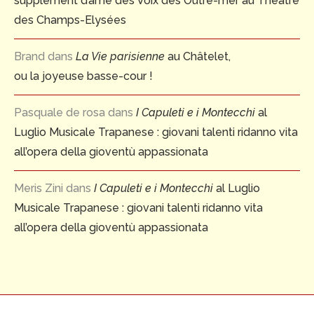
supplément d’âme des Voix des Outre-mer au Théâtre
des Champs-Elysées
Brand
dans
La Vie parisienne
au Châtelet,
ou la joyeuse basse-cour !
Pasquale de rosa
dans
I Capuleti e i Montecchi
al
Luglio Musicale Trapanese : giovani talenti ridanno vita
all’opera della gioventù appassionata
Meris Zini
dans
I Capuleti e i Montecchi
al Luglio
Musicale Trapanese : giovani talenti ridanno vita
all’opera della gioventù appassionata