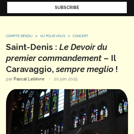
COMPTE RENDU
VU POUR VOUS
CONCERT
Saint-Denis :
Le Devoir du
premier commandement
– Il
Caravaggio,
sempre meglio
!
par
Pascal Lelièvre
20 juin 2025