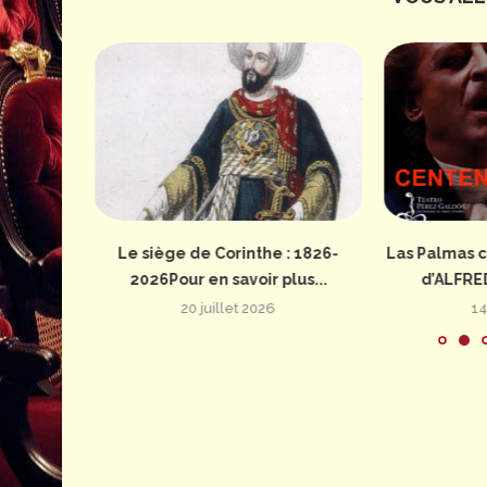
: 1826-
Le siège de Corinthe : 1826-
Las Palmas c
us...
2026Pour en savoir plus...
d’ALFRE
20 juillet 2026
14