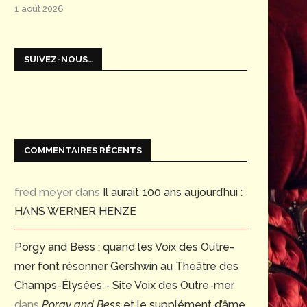
1 août 2026
SUIVEZ-NOUS…
COMMENTAIRES RÉCENTS
fred meyer
dans
Il aurait 100 ans aujourd’hui :
HANS WERNER HENZE
Porgy and Bess : quand les Voix des Outre-
mer font résonner Gershwin au Théâtre des
Champs-Élysées - Site Voix des Outre-mer
dans
Porgy and Bess
et le supplément d’âme