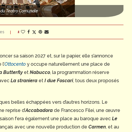
e du Teatro Comunale
es
1
oncer sa saison 2027 et, sur le papier, elle s’annonce
 l’
Ottocento
y occupe naturellement une place de
Butterfly
et
Nabucco
, la programmation réserve
 avec
La straniera
et
I due Foscari
, tous deux proposés
lques belles échappées vers d’autres horizons. Le
e reprise d’
Accabadora
de Francesco Filei, une œuvre
 La saison fera également une place au baroque avec
Le
français avec une nouvelle production de
Carmen
, et au