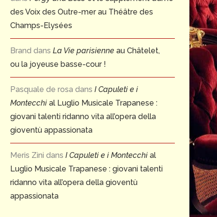
des Voix des Outre-mer au Théâtre des
Champs-Elysées
Brand
dans
La Vie parisienne
au Châtelet,
ou la joyeuse basse-cour !
Pasquale de rosa
dans
I Capuleti e i
Montecchi
al Luglio Musicale Trapanese :
Le siège de Corinthe : 1826-
OPERAFEST 2026 – CENT
giovani talenti ridanno vita all’opera della
2026Pour en savoir...
DE TURANDOT &
gioventù appassionata
VARIATIONS ENIGMATIQUE
13 juillet 2026
1 juillet 2026
Meris Zini
dans
I Capuleti e i Montecchi
al
Luglio Musicale Trapanese : giovani talenti
ridanno vita all’opera della gioventù
appassionata