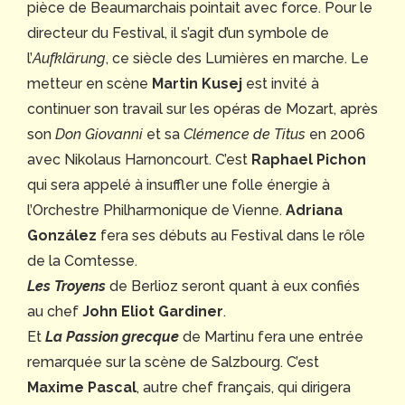
pièce de Beaumarchais pointait avec force. Pour le
directeur du Festival, il s’agit d’un symbole de
l’
Aufklärung
, ce siècle des Lumières en marche. Le
metteur en scène
Martin Kusej
est invité à
continuer son travail sur les opéras de Mozart, après
son
Don Giovanni
et sa
Clémence de Titus
en 2006
avec Nikolaus Harnoncourt. C’est
Raphael Pichon
qui sera appelé à insuffler une folle énergie à
l’Orchestre Philharmonique de Vienne.
Adriana
González
fera ses débuts au Festival dans le rôle
de la Comtesse.
Les Troyens
de Berlioz seront quant à eux confiés
au chef
John Eliot Gardiner
.
Et
La Passion grecque
de Martinu fera une entrée
remarquée sur la scène de Salzbourg. C’est
Maxime Pascal
, autre chef français, qui dirigera