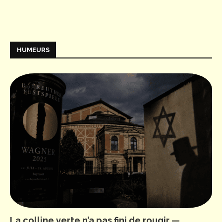
HUMEURS
La colline verte n’a pas fini de rougir —