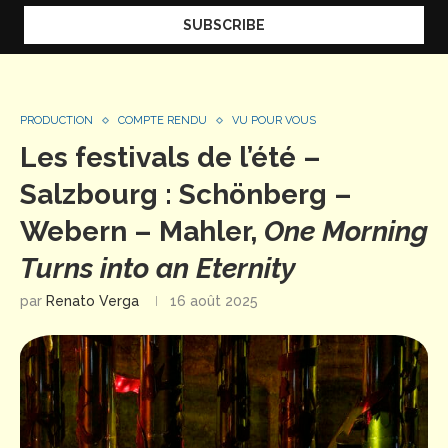
PRODUCTION
COMPTE RENDU
VU POUR VOUS
Les festivals de l’été –
Salzbourg : Schönberg –
Webern – Mahler,
One Morning
Turns into an Eternity
par
Renato Verga
16 août 2025