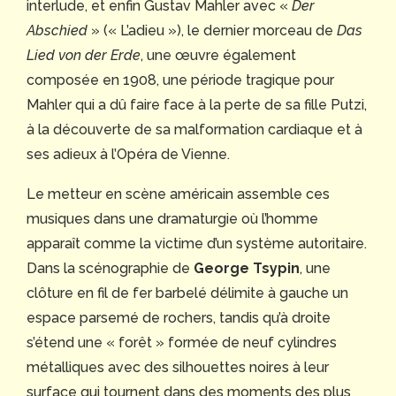
interlude, et enfin Gustav Mahler avec «
Der
Abschied
» (« L’adieu »), le dernier morceau de
Das
Lied von der Erde
, une œuvre également
composée en 1908, une période tragique pour
Mahler qui a dû faire face à la perte de sa fille Putzi,
à la découverte de sa malformation cardiaque et à
ses adieux à l’Opéra de Vienne.
Le metteur en scène américain assemble ces
musiques dans une dramaturgie où l’homme
apparaît comme la victime d’un système autoritaire.
Dans la scénographie de
George Tsypin
, une
clôture en fil de fer barbelé délimite à gauche un
espace parsemé de rochers, tandis qu’à droite
s’étend une « forêt » formée de neuf cylindres
métalliques avec des silhouettes noires à leur
surface qui tournent dans des moments des plus