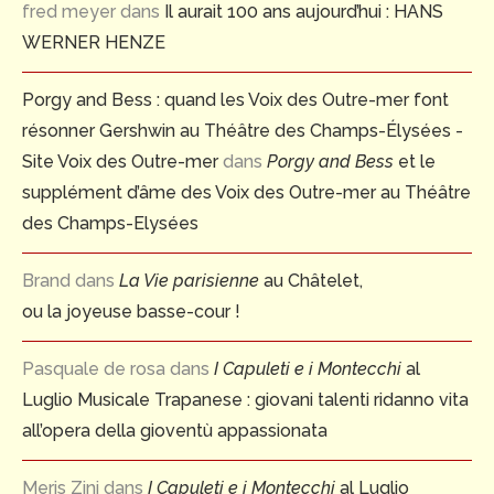
fred meyer
dans
Il aurait 100 ans aujourd’hui : HANS
WERNER HENZE
Porgy and Bess : quand les Voix des Outre-mer font
résonner Gershwin au Théâtre des Champs-Élysées -
Site Voix des Outre-mer
dans
Porgy and Bess
et le
supplément d’âme des Voix des Outre-mer au Théâtre
des Champs-Elysées
Brand
dans
La Vie parisienne
au Châtelet,
ou la joyeuse basse-cour !
Pasquale de rosa
dans
I Capuleti e i Montecchi
al
Luglio Musicale Trapanese : giovani talenti ridanno vita
all’opera della gioventù appassionata
Meris Zini
dans
I Capuleti e i Montecchi
al Luglio