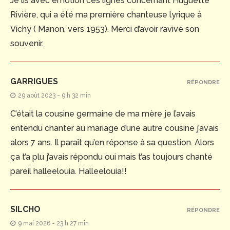
Je lis avec émotion ces lignes concernant Huguette
Rivière, qui a été ma première chanteuse lyrique à
Vichy ( Manon, vers 1953). Merci d’avoir ravivé son
souvenir.
GARRIGUES
RÉPONDRE
29 août 2023 - 9 h 32 min
C’était la cousine germaine de ma mère je l’avais
entendu chanter au mariage d’une autre cousine j’avais
alors 7 ans. Il paraît qu’en réponse à sa question. Alors
ça t’a plu j’avais répondu oui mais t’as toujours chanté
pareil halleelouia. Halleelouia!!
SILCHO
RÉPONDRE
9 mai 2026 - 23 h 27 min