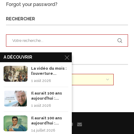
Forgot your password?
RECHERCHER
A DÉCOUVRIR
ARCHIVES
La vidéo du mois :
l’ouverture...
1 août 2026
Il aurait 100 ans
aujourd’hui :...
1 août 2026
Il aurait 100 ans
aujourd’hui :...
14 juillet 2026