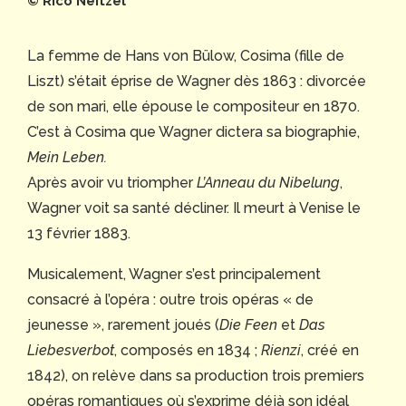
© Rico Neitzel
La femme de Hans von Bülow, Cosima (fille de
Liszt) s’était éprise de Wagner dès 1863 : divorcée
de son mari, elle épouse le compositeur en 1870.
C’est à Cosima que Wagner dictera sa biographie,
Mein Leben.
Après avoir vu triompher
L’Anneau du Nibelung
,
Wagner voit sa santé décliner. Il meurt à Venise le
13 février 1883.
Musicalement, Wagner s’est principalement
consacré à l’opéra : outre trois opéras « de
jeunesse », rarement joués (
Die Feen
et
Das
Liebesverbot
, composés en 1834 ;
Rienzi
, créé en
1842), on relève dans sa production trois premiers
opéras romantiques où s’exprime déjà son idéal