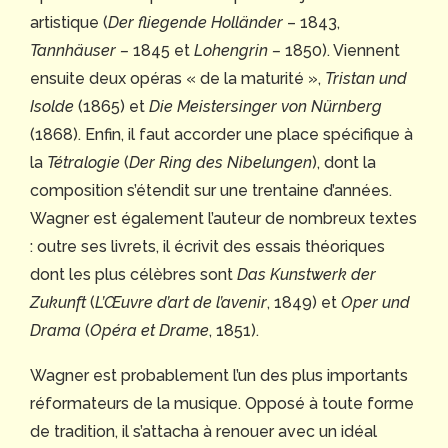
artistique (
Der fliegende Holländer
– 1843,
Tannhäuser –
1845 et
Lohengrin –
1850). Viennent
ensuite deux opéras « de la maturité »,
Tristan und
Isolde
(1865) et
Die Meistersinger von Nürnberg
(1868). Enfin, il faut accorder une place spécifique à
la
Tétralogie
(
Der Ring des Nibelungen
), dont la
composition s’étendit sur une trentaine d’années.
Wagner est également l’auteur de nombreux textes
: outre ses livrets, il écrivit des essais théoriques
dont les plus célèbres sont
Das Kunstwerk der
Zukunft
(
L’Œuvre d’art de l’avenir
, 1849) et
Oper und
Drama
(
Opéra et Drame
, 1851).
Wagner est probablement l’un des plus importants
réformateurs de la musique. Opposé à toute forme
de tradition, il s’attacha à renouer avec un idéal