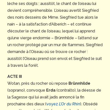
lèche ses doigts : aussitôt, le chant de l’oiseau lui
devient compréhensible. L’oiseau avertit Siegfried
des noirs desseins de Mime. Siegfried tue alors le
nain – à la satisfaction d’Alberich – et continue
d’écouter le chant de l’oiseau, lequel lui apprend
qu’une vierge endormie – Brünnhilde – l’attend sur
un rocher protégé par un mur de flammes. Siegfried
demande à l’Oiseau où se trouve ce rocher :
aussitôt l’Oiseau prend son envol et Siegfried le suit
à travers la forêt.
ACTE III
Wotan, près du rocher où repose
Brünnhilde
(soprano), convoque
Erda
(contralto), la déesse de
la Sagesse qui lui avait jadis annoncé la fin
prochaine des dieux (
voyez
L’Or du Rhin
). Obsédé