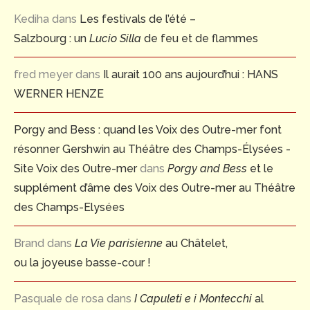
Kediha
dans
Les festivals de l’été –
Salzbourg : un
Lucio Silla
de feu et de flammes
fred meyer
dans
Il aurait 100 ans aujourd’hui : HANS
WERNER HENZE
Porgy and Bess : quand les Voix des Outre-mer font
résonner Gershwin au Théâtre des Champs-Élysées -
Site Voix des Outre-mer
dans
Porgy and Bess
et le
supplément d’âme des Voix des Outre-mer au Théâtre
des Champs-Elysées
Brand
dans
La Vie parisienne
au Châtelet,
ou la joyeuse basse-cour !
Pasquale de rosa
dans
I Capuleti e i Montecchi
al