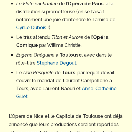
La Flûte enchantée
de l’
Opéra de Paris
, à la
distribution si prometteuse (on se faisait
notamment une joie d’entendre le Tamino de
Cyrille Dubois
!)
Le très attendu
Titon et Aurore
de l’
Opéra
Comique
par Willima Christie.
Eugène Onéguine
à
Toulouse
, avec dans le
rôle-titre
Stéphane Degout
.
Le
Don Pasquale
de
Tours
, par lequel devait
s’ouvrir le mandat de Laurent Campellone à
Tours, avec Laurent Naouri et
Anne-Catherine
Gillet
.
L’Opéra de Nice et le Capitole de Toulouse ont déjà
annoncé que leurs productions seraient reportées