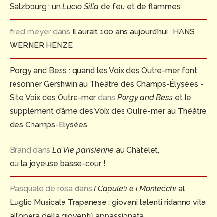
Salzbourg : un
Lucio Silla
de feu et de flammes
fred meyer
dans
Il aurait 100 ans aujourd’hui : HANS
WERNER HENZE
Porgy and Bess : quand les Voix des Outre-mer font
résonner Gershwin au Théâtre des Champs-Élysées -
Site Voix des Outre-mer
dans
Porgy and Bess
et le
supplément d’âme des Voix des Outre-mer au Théâtre
des Champs-Elysées
Brand
dans
La Vie parisienne
au Châtelet,
ou la joyeuse basse-cour !
Pasquale de rosa
dans
I Capuleti e i Montecchi
al
Luglio Musicale Trapanese : giovani talenti ridanno vita
all’opera della gioventù appassionata