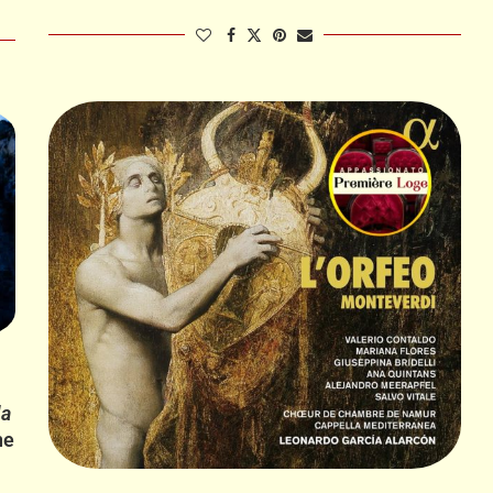
la
ne