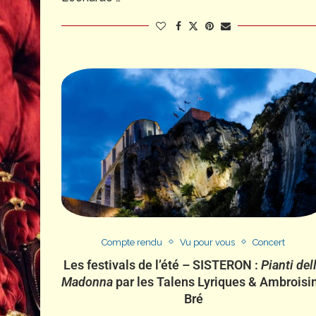
Compte rendu
Vu pour vous
Concert
Les festivals de l’été – SISTERON :
Pianti del
Madonna
par les Talens Lyriques & Ambroisi
Bré