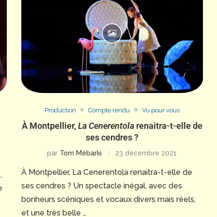
Production
Compte rendu
Vu pour vous
À Montpellier,
La Cenerentola
renaitra-t-elle de
ses cendres ?
par
Tom Mébarki
23 décembre 2021
À Montpellier, La Cenerentola renaitra-t-elle de
,
ses cendres ? Un spectacle inégal, avec des
e
bonheurs scéniques et vocaux divers mais réels,
et une très belle …