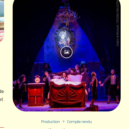
de
et
Production
Compte rendu