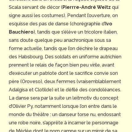
Scala servant de décor (
Pierrre-André Weitz
qui
signe aussi les costumes). Pendant l’ouverture, on
esquisse des pas de danse (chorégraphie d’
Ivo
Bauchiero
), tandis que s’élève un tricolore italien,
sans doute quelque peu anachronique sous sa
forme actuelle, tandis que l’on déchire le drapeau
des Habsbourg. Des soldats en uniforme autrichien
prennent le relais de façon bien peu virile, avant
d’exécuter un patriote dont le sacrifice convie son
père (Oroveso), deux femmes (vraisemblablement
Adalgisa et Clotilde) et le défilé des condoléances.
La danse sera par la suite un leitmotiv du concept
d’Olivier Py, notamment lorsque l’on entre dans le
monde du théâtre : un danseur torse nu, endossant
une robe noire, s’apprête à incarner le personnage
de Médée dont le nom campe sur un miroir de sa