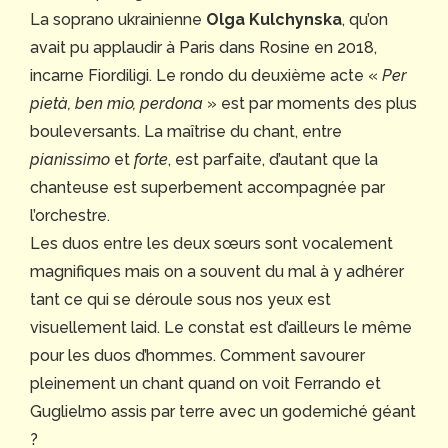
La soprano ukrainienne
Olga Kulchynska
, qu’on
avait pu applaudir à Paris dans Rosine en 2018,
incarne Fiordiligi. Le rondo du deuxième acte «
Per
pietà, ben mio, perdona
» est par moments des plus
bouleversants. La maîtrise du chant, entre
pianissimo
et
forte
, est parfaite, d’autant que la
chanteuse est superbement accompagnée par
l’orchestre.
Les duos entre les deux sœurs sont vocalement
magnifiques mais on a souvent du mal à y adhérer
tant ce qui se déroule sous nos yeux est
visuellement laid. Le constat est d’ailleurs le même
pour les duos d’hommes. Comment savourer
pleinement un chant quand on voit Ferrando et
Guglielmo assis par terre avec un godemiché géant
?