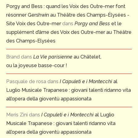
Porgy and Bess : quand les Voix des Outre-mer font
résonner Gershwin au Théâtre des Champs-Élysées -
Site Voix des Outre-mer
dans
Porgy and Bess
et le
supplément d’âme des Voix des Outre-mer au Théâtre
des Champs-Elysées
Brand
dans
La Vie parisienne
au Châtelet,
ou la joyeuse basse-cour !
Pasquale de rosa
dans
I Capuleti e i Montecchi
al
Luglio Musicale Trapanese : giovani talenti ridanno vita
all’opera della gioventù appassionata
Meris Zini
dans
I Capuleti e i Montecchi
al Luglio
Musicale Trapanese : giovani talenti ridanno vita
all’opera della gioventù appassionata