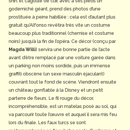
shirt et cagoule de cuir, avec à ses pieds un
godemiché géant, prend des photos d’une
prostituée à peine habillée ; cela est d’autant plus
gratuit qu’Alfonso revêtira très vite un costume
beaucoup plus traditionnel (chemise et costume
noirs) jusqu’à la fin de l’opéra. Ce décor (conçu par
Magda Willi
) servira une bonne partie de l’acte
avant d’être remplacé par une voiture garée dans
un parking non moins sordide, puis un immense
graffiti obscène (un sexe masculin éjaculant)
couvrant tout le fond de scène. Viendront ensuite
un château gonflable à la Disney et un petit
parterre de fleurs. Le fil rouge du décor,
incompréhensible, est un matelas posé au sol, qui
va parcourir toute l’œuvre et auquel il sera mis feu
lors du finale. Les faux turcs se sont