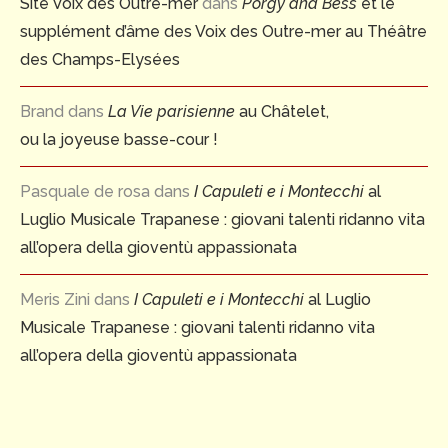
Site Voix des Outre-mer
dans
Porgy and Bess
et le
supplément d’âme des Voix des Outre-mer au Théâtre
des Champs-Elysées
Brand
dans
La Vie parisienne
au Châtelet,
ou la joyeuse basse-cour !
Pasquale de rosa
dans
I Capuleti e i Montecchi
al
Luglio Musicale Trapanese : giovani talenti ridanno vita
all’opera della gioventù appassionata
Meris Zini
dans
I Capuleti e i Montecchi
al Luglio
Musicale Trapanese : giovani talenti ridanno vita
all’opera della gioventù appassionata