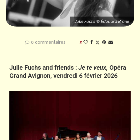
Alexis Cardenas - © Édouard Brane
Julie Fuchs © Édouard Brane
0 commentaires
2
Julie Fuchs and friends :
Je te veux,
Opéra
Grand Avignon, vendredi 6 février 2026
e
Félicien Brut - © Édouard Brane
Alph