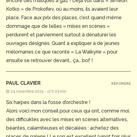
encore des masques à gaz ! Déjà vus dans « Simeon
Kotko » de Prokofiev, où au moins, ils avaient leur
place. Face aux prix des places, c’est quand même
dommage que de telles « mises en scènes »
perdurent et parviennent surtout à dénaturer les
ouvrages désignés. Quant à expliquer à de jeunes
mélomanes ce que raconte « La Walkyrie » pour
ensuite se retrouver devant… ça… bof !
PAUL CLAVIER
RÉPONDRE
24 novembre 2025 - 17 h 03 min
Six harpes dans la fosse d’orchestre !
Alors voici mon conseil pour ceux qui ont, comme moi,
des difficuktés avec les mises en scènes alternatives,
béantes, calamiteuses et décalées : achetez des
places de galerie ! Le son est excellent (vingt fois plus