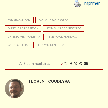
Imprimer
TAMARA WILSON
PABLO HERAS-CASADO
GÜNTHER GROISSBÖCK
STANISLAS DE BARBEYRAC
CHRISTOPHER MALTMAN
ÈVE-MAUD HUBEAUX
CALIXTO BIEITO
ELZA VAN DEN HEEVER
8 commentaires
2
FLORENT COUDEYRAT