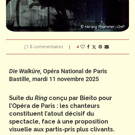
© Herwig Prammer -OnP
© Herwig Prammer -OnP
P
© Herwig Prammer -OnP
8 commentaires
2
Die Walküre
, Opéra National de Paris
Bastille, mardi 11 novembre 2025
Suite du
Ring
conçu par Bieito pour
l’Opéra de Paris : les chanteurs
constituent l’atout décisif du
spectacle, face à une proposition
visuelle aux partis-pris plus clivants.