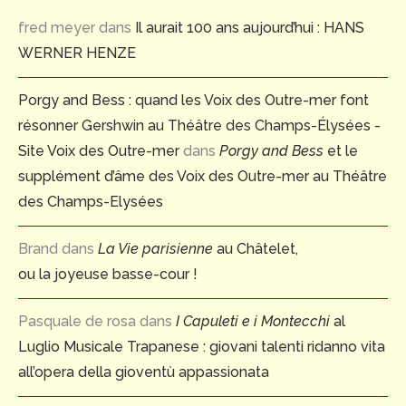
fred meyer
dans
Il aurait 100 ans aujourd’hui : HANS
WERNER HENZE
Porgy and Bess : quand les Voix des Outre-mer font
résonner Gershwin au Théâtre des Champs-Élysées -
Site Voix des Outre-mer
dans
Porgy and Bess
et le
supplément d’âme des Voix des Outre-mer au Théâtre
des Champs-Elysées
Brand
dans
La Vie parisienne
au Châtelet,
ou la joyeuse basse-cour !
Pasquale de rosa
dans
I Capuleti e i Montecchi
al
Luglio Musicale Trapanese : giovani talenti ridanno vita
all’opera della gioventù appassionata