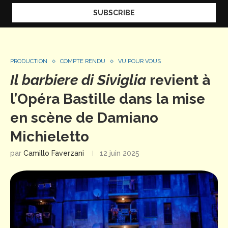
PRODUCTION
COMPTE RENDU
VU POUR VOUS
Il barbiere di Siviglia
revient à
l’Opéra Bastille dans la mise
en scène de Damiano
Michieletto
par
Camillo Faverzani
12 juin 2025