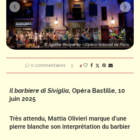
s
Poupeney – Opéra national de Paris
© Agathe Poupeney – Opéra national de Paris
© Agathe Poupeney – Opéra national de Paris
© Agathe Poupene
0 commentaires
4
Il barbiere di Siviglia
, Opéra Bastille, 10
juin 2025
Très attendu, Mattia Olivieri marque d’une
pierre blanche son interprétation du barbier