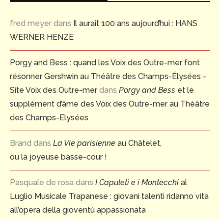
fred meyer
dans
Il aurait 100 ans aujourd’hui : HANS
WERNER HENZE
Porgy and Bess : quand les Voix des Outre-mer font
résonner Gershwin au Théâtre des Champs-Élysées -
Site Voix des Outre-mer
dans
Porgy and Bess
et le
supplément d’âme des Voix des Outre-mer au Théâtre
des Champs-Elysées
Brand
dans
La Vie parisienne
au Châtelet,
ou la joyeuse basse-cour !
Pasquale de rosa
dans
I Capuleti e i Montecchi
al
Luglio Musicale Trapanese : giovani talenti ridanno vita
all’opera della gioventù appassionata