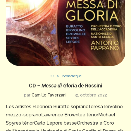
CD
Médiathèque
CD –
Messa di Gloria
de Rossini
par
Camillo Faverzani
31 octobre 2022
Les artistes Eleonora Buratto sopranoTeresa Iervolino
mezzo-sopranoLawrence Brownlee ténorMichael
Spyres ténorCarlo Lepore basseOrchestra e Coro