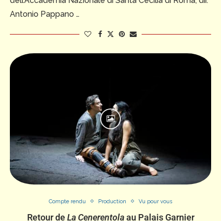
dell’Accademia Nazionale di Santa Cecilia di Roma, dir.
Antonio Pappano …
Compte rendu
Production
Vu pour vous
Retour de
La Cenerentola
au Palais Garnier