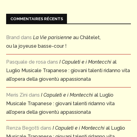
COMMENTAIRES RÉCENTS
Brand
dans
La Vie parisienne
au Châtelet,
ou la joyeuse basse-cour !
Pasquale de rosa
dans
I Capuleti e i Montecchi
al
Luglio Musicale Trapanese : giovani talenti ridanno vita
all’opera della gioventù appassionata
Meris Zini
dans
I Capuleti e i Montecchi
al Luglio
Musicale Trapanese : giovani talenti ridanno vita
all’opera della gioventù appassionata
Renza Begotti
dans
I Capuleti e i Montecchi
al Luglio
Musicale Trapanese : giovani talenti ridanno vita