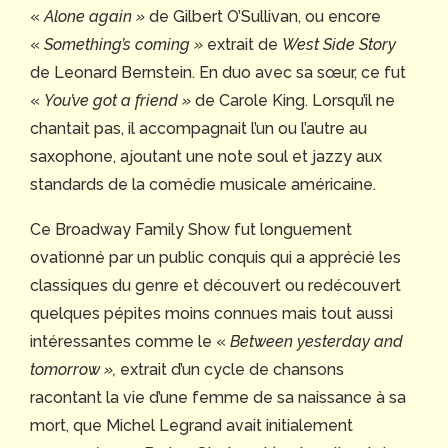
«
Alone again »
de Gilbert O’Sullivan, ou encore
«
Something’s coming »
extrait de
West Side Story
de Leonard Bernstein. En duo avec sa sœur, ce fut
«
You’ve got a friend »
de Carole King. Lorsqu’il ne
chantait pas, il accompagnait l’un ou l’autre au
saxophone, ajoutant une note soul et jazzy aux
standards de la comédie musicale américaine.
Ce Broadway Family Show fut longuement
ovationné par un public conquis qui a apprécié les
classiques du genre et découvert ou redécouvert
quelques pépites moins connues mais tout aussi
intéressantes comme le «
Between yesterday and
tomorrow »,
extrait d’un cycle de chansons
racontant la vie d’une femme de sa naissance à sa
mort, que Michel Legrand avait initialement