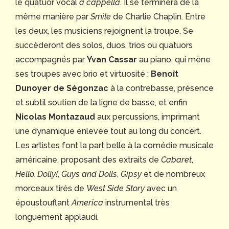
le quatuor vocal
a cappella
. Il se terminera de la
même manière par
Smile
de Charlie Chaplin. Entre
les deux, les musiciens rejoignent la troupe. Se
succèderont des solos, duos, trios ou quatuors
accompagnés par
Yvan Cassar
au piano, qui mène
ses troupes avec brio et virtuosité ;
Benoît
Dunoyer de Ségonzac
à la contrebasse, présence
et subtil soutien de la ligne de basse, et enfin
Nicolas Montazaud
aux percussions, imprimant
une dynamique enlevée tout au long du concert.
Les artistes font la part belle à la comédie musicale
américaine, proposant des extraits de
Cabaret
,
Hello, Dolly!
,
Guys and Dolls
,
Gipsy
et de nombreux
morceaux tirés de
West Side Story
avec un
époustouflant
America
instrumental très
longuement applaudi.