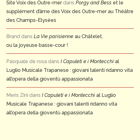
Site Voix des Outre-mer
dans
Porgy and Bess
et le
supplément d’âme des Voix des Outre-mer au Théâtre
des Champs-Elysées
Brand
dans
La Vie parisienne
au Châtelet,
ou la joyeuse basse-cour !
Pasquale de rosa
dans
I Capuleti e i Montecchi
al
Luglio Musicale Trapanese : giovani talenti ridanno vita
all’opera della gioventù appassionata
Meris Zini
dans
I Capuleti e i Montecchi
al Luglio
Musicale Trapanese : giovani talenti ridanno vita
all’opera della gioventù appassionata