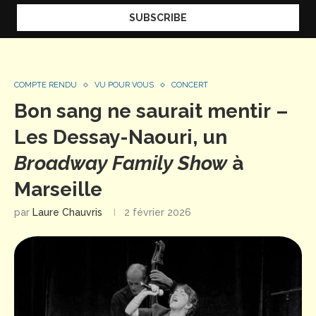
COMPTE RENDU
VU POUR VOUS
CONCERT
Bon sang ne saurait mentir –
Les Dessay-Naouri, un
Broadway Family Show
à
Marseille
par
Laure Chauvris
2 février 2026