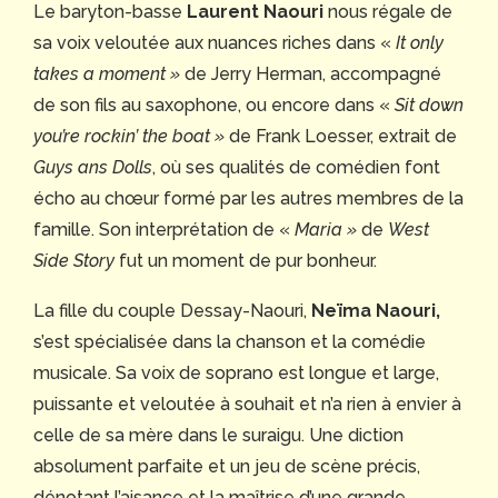
Le baryton-basse
Laurent Naouri
nous régale de
sa voix veloutée aux nuances riches dans «
It only
takes a moment »
de Jerry Herman, accompagné
de son fils au saxophone, ou encore dans «
Sit down
you’re rockin’ the boat »
de Frank Loesser, extrait de
Guys ans Dolls
, où ses qualités de comédien font
écho au chœur formé par les autres membres de la
famille. Son interprétation de «
Maria »
de
West
Side Story
fut un moment de pur bonheur.
La fille du couple Dessay-Naouri,
Neïma Naouri,
s’est spécialisée dans la chanson et la comédie
musicale. Sa voix de soprano est longue et large,
puissante et veloutée à souhait et n’a rien à envier à
celle de sa mère dans le suraigu. Une diction
absolument parfaite et un jeu de scène précis,
dénotant l’aisance et la maîtrise d’une grande