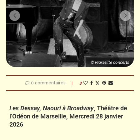
© Marseille concerts
s
© Marseille concerts
© Marseille concerts
0 commentaires
3
Les Dessay, Naouri à Broadway
, Théâtre de
l’Odéon de Marseille, Mercredi 28 janvier
2026