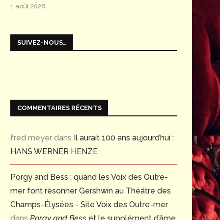
1 août 2026
SUIVEZ-NOUS…
COMMENTAIRES RÉCENTS
fred meyer
dans
Il aurait 100 ans aujourd’hui :
HANS WERNER HENZE
Porgy and Bess : quand les Voix des Outre-
mer font résonner Gershwin au Théâtre des
Champs-Élysées - Site Voix des Outre-mer
dans
Porgy and Bess
et le supplément d’âme