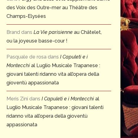
des Voix des Outre-mer au Théâtre des
Champs-Elysées
Brand
dans
La Vie parisienne
au Châtelet,
ou la joyeuse basse-cour !
Pasquale de rosa
dans
I Capuleti e i
Montecchi
al Luglio Musicale Trapanese :
giovani talenti ridanno vita all’opera della
gioventù appassionata
Meris Zini
dans
I Capuleti e i Montecchi
al
Luglio Musicale Trapanese : giovani talenti
ridanno vita all’opera della gioventù
appassionata