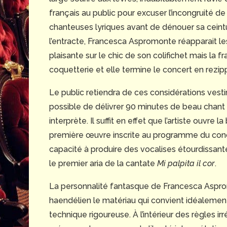
français au public pour excuser l’incongruité de 
chanteuses lyriques avant de dénouer sa ceint
l’entracte, Francesca Aspromonte réapparait l
plaisante sur le chic de son colifichet mais la fr
coquetterie et elle termine le concert en rezi
Le public retiendra de ces considérations vestime
possible de délivrer 90 minutes de beau chan
interprète. Il suffit en effet que l’artiste ouvr
première œuvre inscrite au programme du concer
capacité à produire des vocalises étourdissa
le premier aria de la cantate
Mi palpita il cor
.
La personnalité fantasque de Francesca Aspro
haendélien le matériau qui convient idéalement
technique rigoureuse. À l’intérieur des règles i