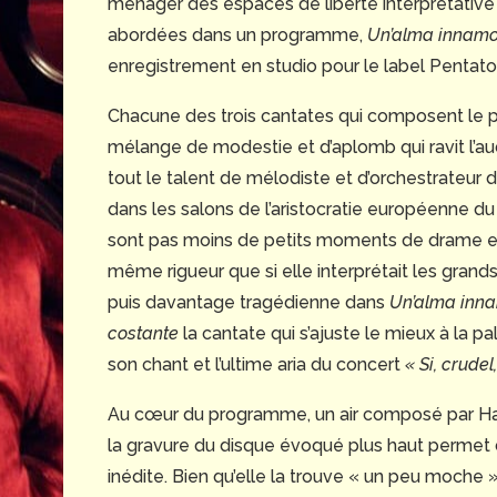
ménager des espaces de liberté interprétative
abordées dans un programme,
Un’alma innamo
enregistrement en studio pour le label Pentat
Chacune des trois cantates qui composent le 
mélange de modestie et d’aplomb qui ravit l’aud
tout le talent de mélodiste et d’orchestrateur 
dans les salons de l’aristocratie européenne d
sont pas moins de petits moments de drame 
même rigueur que si elle interprétait les gran
puis davantage tragédienne dans
Un’alma inn
costante
la cantate qui s’ajuste le mieux à la p
son chant et l’ultime aria du concert
« Si, crudel,
Au cœur du programme, un air composé par Haen
la gravure du disque évoqué plus haut perme
inédite. Bien qu’elle la trouve « un peu moche » 