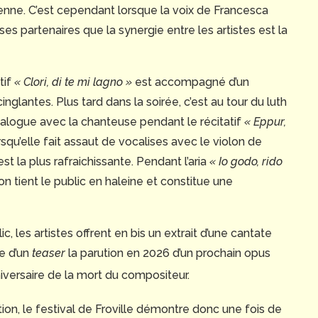
nne. C’est cependant lorsque la voix de Francesca
s partenaires que la synergie entre les artistes est la
tif
« Clori, di te mi lagno »
est accompagné d’un
nglantes. Plus tard dans la soirée, c’est au tour du luth
ialogue avec la chanteuse pendant le récitatif
« Eppur,
squ’elle fait assaut de vocalises avec le violon de
 la plus rafraichissante. Pendant l’aria
« Io godo, rido
olon tient le public en haleine et constitue une
, les artistes offrent en bis un extrait d’une cantate
re d’un
teaser
la parution en 2026 d’un prochain opus
iversaire de la mort du compositeur.
ion, le festival de Froville démontre donc une fois de