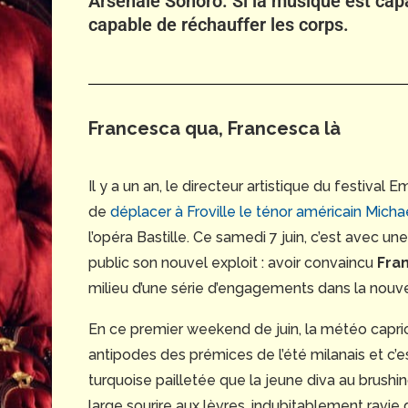
Arsenale Sonoro. Si la musique est capa
capable de réchauffer les corps.
Francesca qua, Francesca là
Il y a un an, le directeur artistique du festival
de
déplacer à Froville le ténor américain Mich
l’opéra Bastille. Ce samedi 7 juin, c’est avec une
public son nouvel exploit : avoir convaincu
Fra
milieu d’une série d’engagements dans la nouv
En ce premier weekend de juin, la météo capri
antipodes des prémices de l’été milanais et c’
turquoise pailletée que la jeune diva au brushi
large sourire aux lèvres, indubitablement ravie 