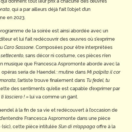
 qui donnent tout leur prix à chacune des œuvres
rata
, qui a par ailleurs déjà fait l’objet d’un
one en 2023.
programme de la soirée est ainsi abordée avec un
iteur et lui fait redécouvrir des œuvres où s’exprime
du
Caro Sassone
. Composées pour être interprétées
u
settecento
, sans décor ni costume, ces pièces n’en
en musique que Francesca Aspromonte aborde avec la
ds opéras seria de Haendel : mutine dans
Mi palpita il cor
amorata
, l’artiste trouve finalement dans
Tu fedel, tu
alette des sentiments qu’elle est capable d’exprimer par
 ti lasciero ! »
lui va comme un gant.
del à la fin de sa vie et redécouvert à l’occasion de
t d’entendre Francesca Aspromonte dans une pièce
(sic), cette pièce intitulée
S’un di m’appaga
offre à la