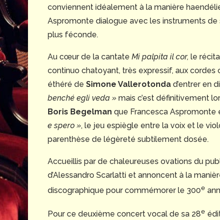
conviennent idéalement à la manière haendélie
Aspromonte dialogue avec les instruments de se
plus féconde.
Au cœur de la cantate
Mi palpita il cor,
le récita
continuo chatoyant, très expressif, aux cordes ci
éthéré de
Simone Vallerotonda
d’entrer en d
benché egli veda »
mais c’est définitivement lor
Boris Begelman
que Francesca Aspromonte est
e spero »
, le jeu espiègle entre la voix et le vi
parenthèse de légèreté subtilement dosée.
Accueillis par de chaleureuses ovations du public
d’Alessandro Scarlatti et annoncent à la maniè
e
discographique pour commémorer le 300
ann
e
Pour ce deuxième concert vocal de sa 28
édit