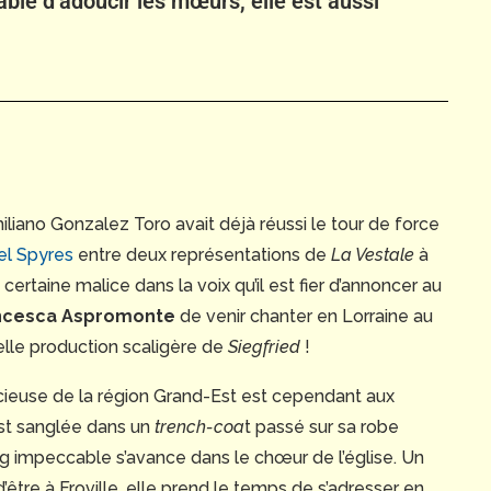
ble d’adoucir les mœurs, elle est aussi
 Emiliano Gonzalez Toro avait déjà réussi le tour de force
ael Spyres
entre deux représentations de
La Vestale
à
 certaine malice dans la voix qu’il est fier d’annoncer au
ncesca Aspromonte
de venir chanter en Lorraine au
elle production scaligère de
Siegfried
!
cieuse de la région Grand-Est est cependant aux
est sanglée dans un
trench-coa
t passé sur sa robe
ng impeccable s’avance dans le chœur de l’église. Un
d’être à Froville, elle prend le temps de s’adresser en