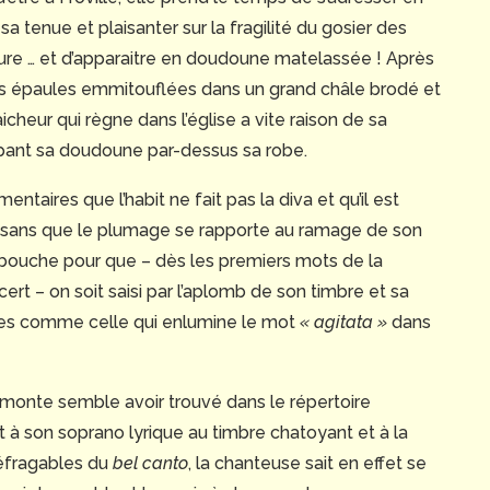
sa tenue et plaisanter sur la fragilité du gosier des
ure … et d’apparaitre en doudoune matelassée ! Après
es épaules emmitouflées dans un grand châle brodé et
aicheur qui règne dans l’église a vite raison de sa
ppant sa doudoune par-dessus sa robe.
ntaires que l’habit ne fait pas la diva et qu’il est
t sans que le plumage se rapporte au ramage de son
e la bouche pour que – dès les premiers mots de la
t – on soit saisi par l’aplomb de son timbre et sa
ntes comme celle qui enlumine le mot
« agitata »
dans
monte semble avoir trouvé dans le répertoire
 à son soprano lyrique au timbre chatoyant et à la
rréfragables du
bel canto
, la chanteuse sait en effet se