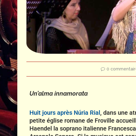
0 commentair
Un’alma innamorata
Huit jours après Núria Rial
, dans une a
petite église romane de Froville accuei
Haendel la soprano italienne Francesc