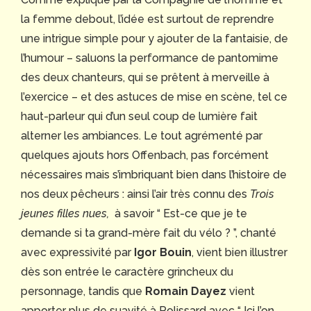
la femme debout
, l’idée est surtout de reprendre
une intrigue simple pour y ajouter de la fantaisie, de
l’humour – saluons la performance de pantomime
des deux chanteurs, qui se prêtent à merveille à
l’exercice – et des astuces de mise en scène, tel ce
haut-parleur qui d’un seul coup de lumière fait
alterner les ambiances. Le tout agrémenté par
quelques ajouts hors Offenbach, pas forcément
nécessaires mais s’imbriquant bien dans l’histoire de
nos deux pêcheurs : ainsi l’air très connu des
Trois
jeunes filles nues,
à savoir “
Est-ce que je te
demande si ta grand-mère fait du vélo ?
”, chanté
avec expressivité par
Igor Bouin
,
vient bien illustrer
dès son entrée le caractère grincheux du
personnage, tandis que
Romain Dayez
vient
apporter plus de suavité à Polissard avec “
Ici l’on