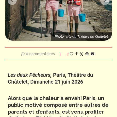
Photo : site du Théâtre du Châtelet
Photo : site du Théâtre du Châtelet
Photo
0 commentaires
3
Les deux Pêcheurs,
Paris, Théâtre du
Châtelet, Dimanche 21 juin 2026
Alors que la chaleur a envahi Paris, un
public motivé composé entre autres de
parents et d’enfants, est venu profiter