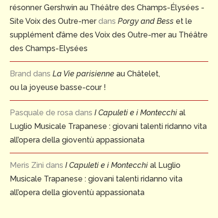
résonner Gershwin au Théâtre des Champs-Élysées -
Site Voix des Outre-mer
dans
Porgy and Bess
et le
supplément d’âme des Voix des Outre-mer au Théâtre
des Champs-Elysées
Brand
dans
La Vie parisienne
au Châtelet,
ou la joyeuse basse-cour !
Pasquale de rosa
dans
I Capuleti e i Montecchi
al
Luglio Musicale Trapanese : giovani talenti ridanno vita
all’opera della gioventù appassionata
Meris Zini
dans
I Capuleti e i Montecchi
al Luglio
Musicale Trapanese : giovani talenti ridanno vita
all’opera della gioventù appassionata