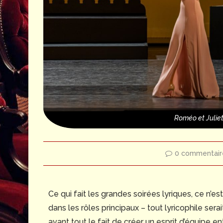
Roméo et Juliet
0 commentair
Ce qui fait les grandes soirées lyriques, ce n’e
dans les rôles principaux – tout lyricophile sera
avant tout le fait de créer un esprit d’équipe en