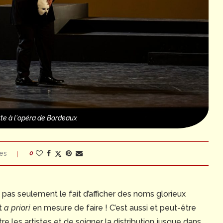
te à l'opéra de Bordeaux
es
0
st pas seulement le fait d’afficher des noms glorieux
it
a priori
en mesure de faire ! C’est aussi et peut-être
tre les artistes et de soigner la distribution jusque dans