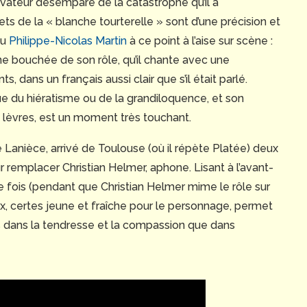
ateur désemparé de la catastrophe qu’il a
 de la « blanche tourterelle » sont d’une précision et
vu
Philippe-Nicolas Martin
à ce point à l’aise sur scène :
une bouchée de son rôle, qu’il chante avec une
s, dans un français aussi clair que s’il était parlé.
que du hiératisme ou de la grandiloquence, et son
 lèvres, est un moment très touchant.
Lanièce, arrivé de Toulouse (où il répète Platée) deux
 remplacer Christian Helmer, aphone. Lisant à l’avant-
re fois (pendant que Christian Helmer mime le rôle sur
voix, certes jeune et fraîche pour le personnage, permet
us dans la tendresse et la compassion que dans