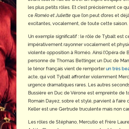
les plus petits rôles. Et c’est précisément ce q
ce
Roméo et Juliette
que l’on peut d’ores et dé
excitantes, vocalement, de toute cette saison.
Un exemple significatif : le rôle de Tybalt est c
impérativement rayonner vocalement et physiq
violente opposition à Roméo. Ainsi l’Opéra de Bo
personne de Thomas Bettinger, un Duc de Manto
le ténor français vient de remporter
un très be
acte, qui voit Tybalt affronter violemment Merc
urgence dramatiques rares. Les autres seconds r
Bussière en Duc de Vérone est empreinte de to
Romain Dayez, sobre et stylé, parvient à faire 
Keller est une Gertrude truculente mais non car
Les rôles de Stéphano, Mercutio et Frère Laur