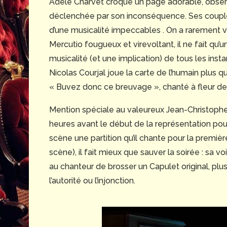
Adèle Charvet croque un page adorable, observ
déclenchée par son inconséquence. Ses couplets
d’une musicalité impeccables . On a rarement 
Mercutio fougueux et virevoltant, il ne fait qu’
musicalité (et une implication) de tous les instant
Nicolas Courjal joue la carte de l’humain plus 
« Buvez donc ce breuvage », chanté à fleur de
Mention spéciale au valeureux Jean-Christophe 
heures avant le début de la représentation pour
scène une partition qu’il chante pour la premiè
scène), il fait mieux que sauver la soirée : sa 
au chanteur de brosser un Capulet original, pl
l’autorité ou l’injonction.