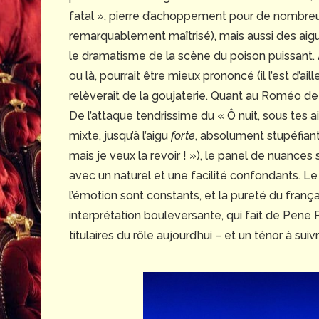
fatal », pierre d’achoppement pour de nombreux
remarquablement maîtrisé), mais aussi des aigus 
le dramatisme de la scène du poison puissant. À 
ou là, pourrait être mieux prononcé (il l’est d’a
relèverait de la goujaterie. Quant au Roméo de
De l’attaque tendrissime du « Ô nuit, sous tes ai
mixte, jusqu’à l’aigu
forte
, absolument stupéfiant 
mais je veux la revoir ! »), le panel de nuances
avec un naturel et une facilité confondants. Le
l’émotion sont constants, et la pureté du frança
interprétation bouleversante, qui fait de Pene P
titulaires du rôle aujourd’hui – et un ténor à su