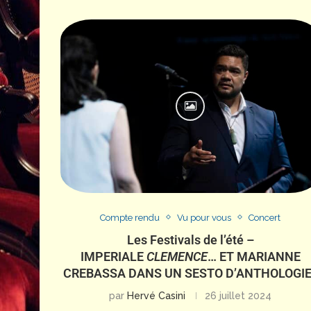
Compte rendu
Vu pour vous
Concert
Les Festivals de l’été –
IMPERIALE
CLEMENCE
… ET MARIANNE
CREBASSA DANS UN SESTO D’ANTHOLOGIE
par
Hervé Casini
26 juillet 2024