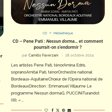
CD
Médiathèque
CD – Pene Pati :
Nessun dorma
… et comment
pourrait-on s’endormir ?
par
Camillo Faverzani
28 octobre 2024
er
Les artistes Pene Pati, ténorAmina Edris,
sopranoAmitai Pati, ténorOrchestre national
Bordeaux-AquitaineChœur de l’Opéra national de
.
BordeauxDirection : Emmanuel Villaume Le
programme Nessun dormaG. PUCCINITurandot
(III), « …