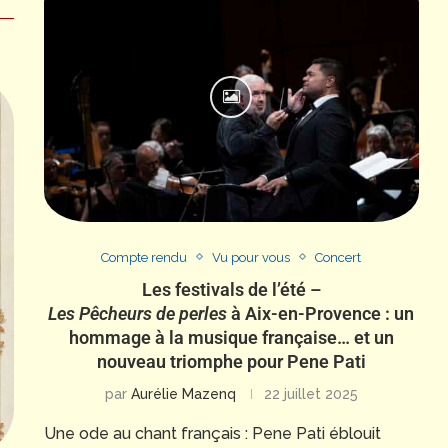
Compte rendu
Vu pour vous
Concert
Les festivals de l’été –
Les Pêcheurs de perles
à Aix-en-Provence : un
hommage à la musique française… et un
nouveau triomphe pour Pene Pati
par
Aurélie Mazenq
22 juillet 2025
Une ode au chant français : Pene Pati éblouit