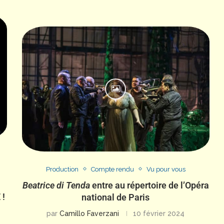
Production
Compte rendu
Vu pour vous
Beatrice di Tenda
entre au répertoire de l’Opéra
 !
national de Paris
par
Camillo Faverzani
10 février 2024