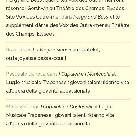
résonner Gershwin au Théâtre des Champs-Élysées -
Site Voix des Outre-mer
dans
Porgy and Bess
et le
supplément d’âme des Voix des Outre-mer au Théâtre
des Champs-Elysées
Brand
dans
La Vie parisienne
au Châtelet,
ou la joyeuse basse-cour !
Pasquale de rosa
dans
I Capuleti e i Montecchi
al
Luglio Musicale Trapanese : giovani talenti ridanno vita
all’opera della gioventù appassionata
Meris Zini
dans
I Capuleti e i Montecchi
al Luglio
Musicale Trapanese : giovani talenti ridanno vita
all’opera della gioventù appassionata