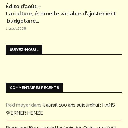
Édito d’août –
La culture, éternelle variable d’ajustement
budgétaire…
1 août 2026
SUIVEZ-NOUS…
COMMENTAIRES RÉCENTS
fred meyer
dans
Il aurait 100 ans aujourd’hui : HANS
WERNER HENZE
Porgy and Bess : quand les Voix des Outre-mer font