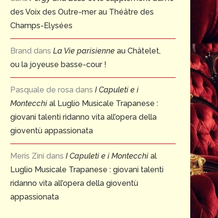
des Voix des Outre-mer au Théâtre des
Champs-Elysées
Brand
dans
La Vie parisienne
au Châtelet,
ou la joyeuse basse-cour !
Pasquale de rosa
dans
I Capuleti e i
Montecchi
al Luglio Musicale Trapanese :
giovani talenti ridanno vita all’opera della
gioventù appassionata
Meris Zini
dans
I Capuleti e i Montecchi
al
Luglio Musicale Trapanese : giovani talenti
ridanno vita all’opera della gioventù
appassionata