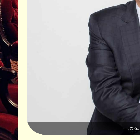
© Gil