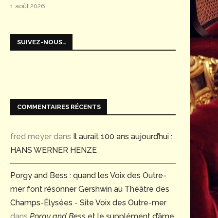
1 août 2026
SUIVEZ-NOUS…
COMMENTAIRES RÉCENTS
fred meyer
dans
Il aurait 100 ans aujourd’hui :
HANS WERNER HENZE
Porgy and Bess : quand les Voix des Outre-
mer font résonner Gershwin au Théâtre des
Champs-Élysées - Site Voix des Outre-mer
dans
Porgy and Bess
et le supplément d’âme