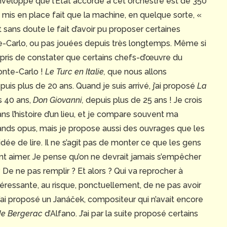
enveloppe que l’État accorde à cet orchestre est de 350
mis en place fait que la machine, en quelque sorte, «
t sans doute le fait d’avoir pu proposer certaines
e-Carlo, ou pas jouées depuis très longtemps. Même si
 surpris de constater que certains chefs-d’œuvre du
onte-Carlo !
Le Turc en Italie,
que nous allons
uis plus de 20 ans. Quand je suis arrivé, j’ai proposé
La
is 40 ans,
Don Giovanni,
depuis plus de 25 ans ! Je crois
ans l’histoire d’un lieu, et je compare souvent ma
es grands opus, mais je propose aussi des ouvrages que les
dée de lire. Il ne s’agit pas de monter ce que les gens
ent aimer. Je pense qu’on ne devrait jamais s’empêcher
 De ne pas remplir ? Et alors ? Qui va reprocher à
intéressante, au risque, ponctuellement, de ne pas avoir
 j’ai proposé un Janáček, compositeur qui n’avait encore
de Bergerac
d’Alfano. J’ai par la suite proposé certains