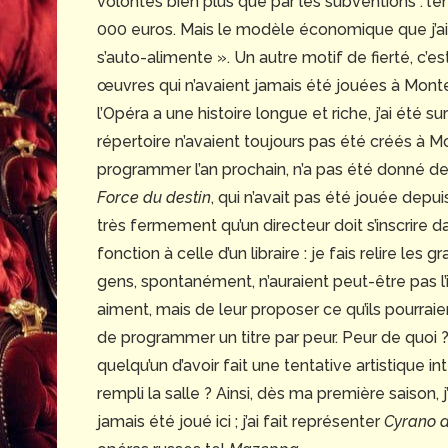
volontés bien plus que par les subventions : l’
000 euros. Mais le modèle économique que j’ai 
s’auto-alimente ». Un autre motif de fierté, c’es
œuvres qui n’avaient jamais été jouées à Mont
l’Opéra a une histoire longue et riche, j’ai été
répertoire n’avaient toujours pas été créés à M
programmer l’an prochain, n’a pas été donné dep
Force du destin
, qui n’avait pas été jouée depu
très fermement qu’un directeur doit s’inscrire d
fonction à celle d’un libraire : je fais relire l
gens, spontanément, n’auraient peut-être pas l’i
aiment, mais de leur proposer ce qu’ils pourrai
de programmer un titre par peur. Peur de quoi ?
quelqu’un d’avoir fait une tentative artistique 
rempli la salle ? Ainsi, dès ma première saison,
jamais été joué ici ; j’ai fait représenter
Cyrano 