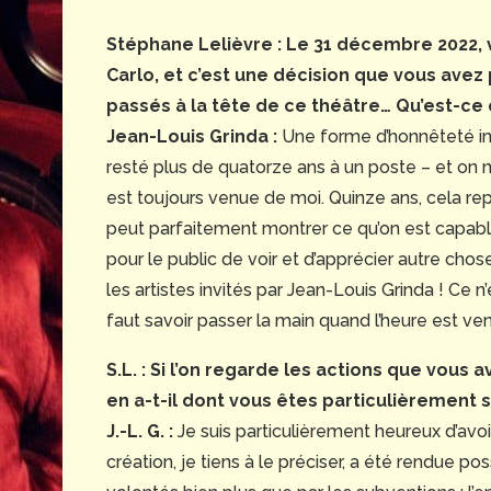
Stéphane Lelièvre :
Le 31 décembre 2022, v
Carlo, et c’est une décision que vous avez
passés à la tête de ce théâtre… Qu’est-ce 
Jean-Louis Grinda :
Une forme d’honnêteté inte
resté plus de quatorze ans à un poste – et on n
est toujours venue de moi. Quinze ans, cela r
peut parfaitement montrer ce qu’on est capabl
pour le public de voir et d’apprécier autre cho
les artistes invités par Jean-Louis Grinda ! Ce n
faut savoir passer la main quand l’heure est ve
S.L. : Si l’on regarde les actions que vous
en a-t-il dont vous êtes particulièrement s
J.-L. G. :
Je suis particulièrement heureux d’avoi
création, je tiens à le préciser, a été rendue pos