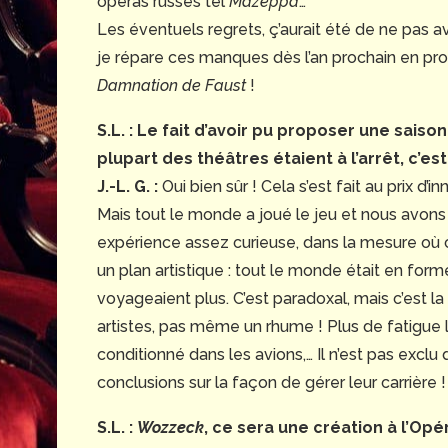
opéras russes tel
Mazeppa
…
Les éventuels regrets, ç’aurait été de ne pas a
je répare ces manques dès l’an prochain en pro
Damnation de Faust
!
S.L. :
Le fait d’avoir pu proposer une sais
plupart des théâtres étaient à l’arrêt, c’es
J.-L. G. :
Oui bien sûr ! Cela s’est fait au prix d
Mais tout le monde a joué le jeu et nous avons 
expérience assez curieuse, dans la mesure où c
un plan artistique : tout le monde était en for
voyageaient plus. C’est paradoxal, mais c’est la
artistes, pas même un rhume ! Plus de fatigue li
conditionné dans les avions,… Il n’est pas exclu d
conclusions sur la façon de gérer leur carrière !
S.L. :
Wozzeck
, ce sera une création à l’Op