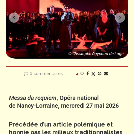
e
© Christophe Raynaud de Lage
© Christophe Raynaud de Lage
© Christophe Raynaud de Lage
© 
0 commentaires
4
Messa da requiem
, Opéra national
de Nancy-Lorraine, mercredi 27 mai 2026
Précédée d’un article polémique et
honnie pas les milieux traditionnalistes