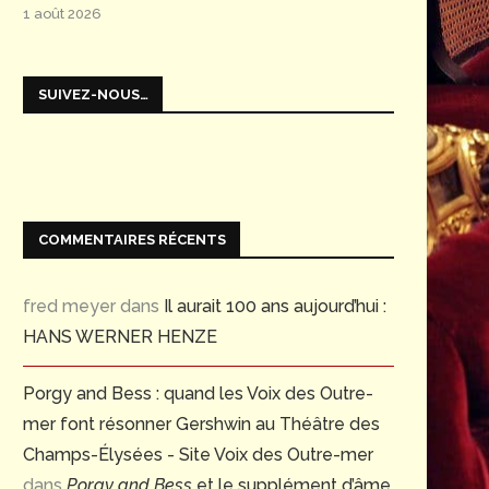
1 août 2026
SUIVEZ-NOUS…
COMMENTAIRES RÉCENTS
fred meyer
dans
Il aurait 100 ans aujourd’hui :
HANS WERNER HENZE
Porgy and Bess : quand les Voix des Outre-
mer font résonner Gershwin au Théâtre des
Champs-Élysées - Site Voix des Outre-mer
dans
Porgy and Bess
et le supplément d’âme