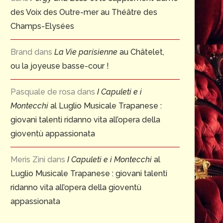
des Voix des Outre-mer au Théâtre des
Champs-Elysées
Brand
dans
La Vie parisienne
au Châtelet,
ou la joyeuse basse-cour !
Pasquale de rosa
dans
I Capuleti e i
Montecchi
al Luglio Musicale Trapanese :
giovani talenti ridanno vita all’opera della
gioventù appassionata
Meris Zini
dans
I Capuleti e i Montecchi
al
Luglio Musicale Trapanese : giovani talenti
ridanno vita all’opera della gioventù
appassionata