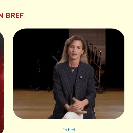
N BREF
En bref