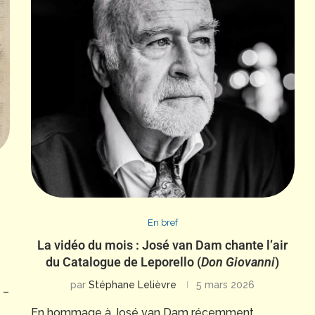
En bref
La vidéo du mois : José van Dam chante l’air
du Catalogue de Leporello (
Don Giovanni
)
par
Stéphane Lelièvre
5 mars 2026
 –
En hommage à José van Dam récemment