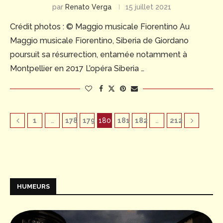
par
Renato Verga
15 juillet 2021
Crédit photos : © Maggio musicale Fiorentino Au
Maggio musicale Fiorentino, Siberia de Giordano
poursuit sa résurrection, entamée notamment à
Montpellier en 2017 L’opéra Siberia …
1
…
178
179
180
181
182
…
212
HUMEURS