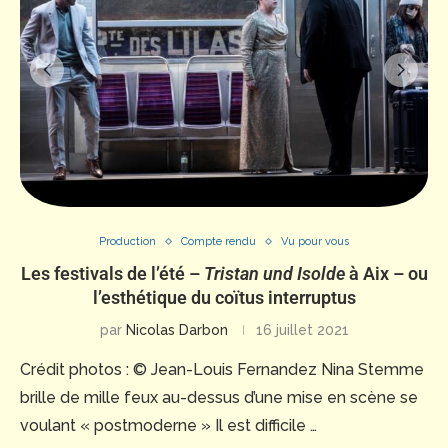
Production
Compte rendu
Vu pour vous
Les festivals de l’été –
Tristan und Isolde
à Aix – ou
l’esthétique du coïtus interruptus
par
Nicolas Darbon
16 juillet 2021
Crédit photos : © Jean-Louis Fernandez Nina Stemme
brille de mille feux au-dessus d’une mise en scène se
voulant « postmoderne » Il est difficile …