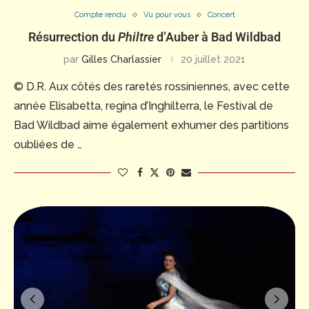
Compte rendu
Vu pour vous
Concert
Résurrection du
Philtre
d’Auber à Bad Wildbad
par
Gilles Charlassier
20 juillet 2021
© D.R. Aux côtés des raretés rossiniennes, avec cette
année Elisabetta, regina d’Inghilterra, le Festival de
Bad Wildbad aime également exhumer des partitions
oubliées de …