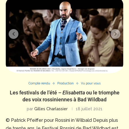
Compte rendu
Production
Vu pour vous
Les festivals de l’été –
Elisabetta
ou le triomphe
des voix rossiniennes à Bad Wildbad
par
Gilles Charlassier
18 juillet 2021
© Patrick Pfeiffer pour Rossini in Wilbald Depuis plus
de trente ans, le Festival Rossini de Bad Wildbad est