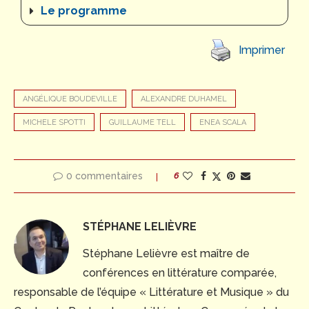
Le programme
Imprimer
ANGÉLIQUE BOUDEVILLE
ALEXANDRE DUHAMEL
MICHELE SPOTTI
GUILLAUME TELL
ENEA SCALA
0 commentaires
6
STÉPHANE LELIÈVRE
Stéphane Lelièvre est maître de
conférences en littérature comparée,
responsable de l’équipe « Littérature et Musique » du