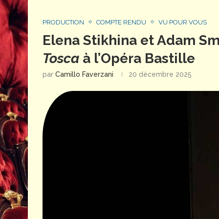
PRODUCTION
COMPTE RENDU
VU POUR VOUS
Elena Stikhina et Adam Smi
Tosca
à l’Opéra Bastille
par
Camillo Faverzani
20 décembre 2025