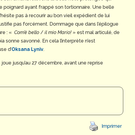
e poignard ayant frappé son tortionnaire. Une belle
’hésite pas à recourir au bon vieil expédient de lui
e justifie pas forcément. Dommage que dans l’épilogue
re : «
Com’è bello
/
il mio Mario!
» est mal articulé, de
 sonne savonné. En cela l’interprète n’est
se d’
Oksana Lyniv
.
On joue jusqu’au 27 décembre, avant une reprise
Imprimer