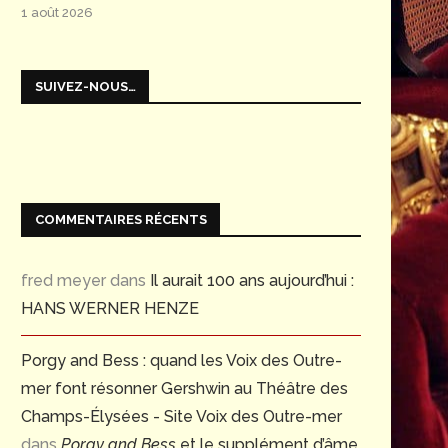
1 août 2026
SUIVEZ-NOUS…
COMMENTAIRES RÉCENTS
fred meyer
dans
Il aurait 100 ans aujourd’hui :
HANS WERNER HENZE
Porgy and Bess : quand les Voix des Outre-
mer font résonner Gershwin au Théâtre des
Champs-Élysées - Site Voix des Outre-mer
dans
Porgy and Bess
et le supplément d’âme