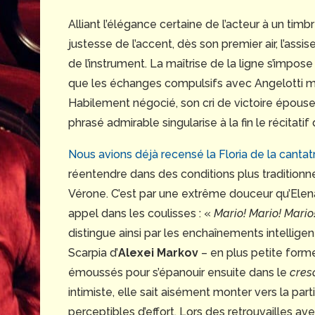
Alliant l’élégance certaine de l’acteur à un timb
justesse de l’accent, dès son premier air, l’assi
de l’instrument. La maîtrise de la ligne s’impo
que les échanges compulsifs avec Angelotti met
Habilement négocié, son cri de victoire épouse
phrasé admirable singularise à la fin le récitatif
Nous avions déjà recensé la Floria de la cantatr
réentendre dans des conditions plus traditionnel
Vérone. C’est par une extrême douceur qu’Elen
appel dans les coulisses : «
Mario!
Mario! Mario
distingue ainsi par les enchaînements intellige
Scarpia d’
Alexei Markov
– en plus petite form
émoussés pour s’épanouir ensuite dans le
cres
intimiste, elle sait aisément monter vers la par
perceptibles d’effort. Lors des retrouvailles a