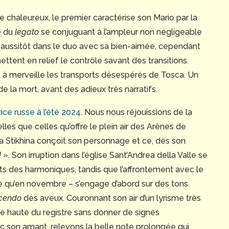
re chaleureux, le premier caractérise son Mario par la
se du
legato
se conjuguant à l’ampleur non négligeable
se aussitôt dans le duo avec sa bien-aimée, cependant
tent en relief le contrôle savant des transitions.
 à merveille les transports désespérés de Tosca. Un
 de la mort, avant des adieux très narratifs.
ice russe à l’été 2024
. Nous nous réjouissions de la
les que celles qu’offre le plein air des Arènes de
a Stikhina conçoit son personnage et ce, dès son
!
». Son irruption dans l’église Sant’Andrea della Valle se
nts des harmoniques, tandis que l’affrontement avec le
e qu’en novembre – s’engage d’abord sur des tons
cendo
des aveux. Couronnant son air d’un lyrisme très
tie haute du registre sans donner de signes
vec son amant, relevons la belle note prolongée qui