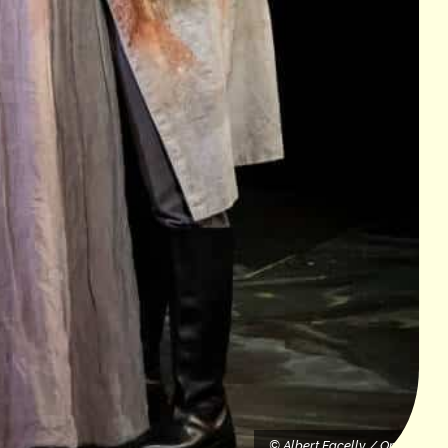
OnP
© Albert Facelly / OnP