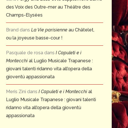
des Voix des Outre-mer au Théâtre des
Champs-Elysées
Brand
dans
La Vie parisienne
au Châtelet,
ou la joyeuse basse-cour !
Pasquale de rosa
dans
I Capuleti e i
Montecchi
al Luglio Musicale Trapanese :
giovani talenti ridanno vita all’opera della
gioventù appassionata
Meris Zini
dans
I Capuleti e i Montecchi
al
Luglio Musicale Trapanese : giovani talenti
ridanno vita all’opera della gioventù
appassionata