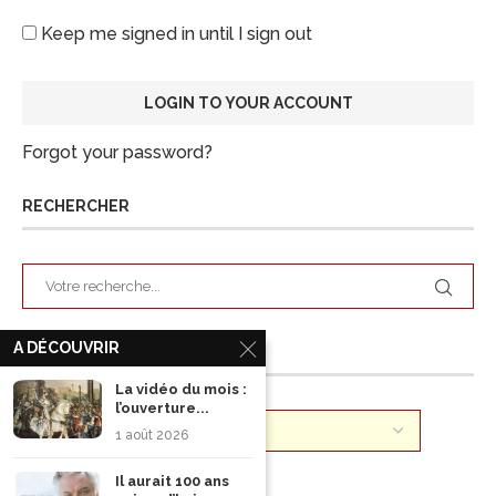
Keep me signed in until I sign out
Forgot your password?
RECHERCHER
A DÉCOUVRIR
ARCHIVES
La vidéo du mois :
l’ouverture...
1 août 2026
Il aurait 100 ans