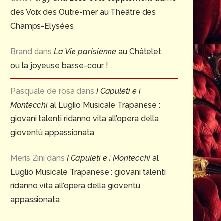
des Voix des Outre-mer au Théâtre des
Champs-Elysées
Brand
dans
La Vie parisienne
au Châtelet,
ou la joyeuse basse-cour !
Pasquale de rosa
dans
I Capuleti e i
Montecchi
al Luglio Musicale Trapanese :
giovani talenti ridanno vita all’opera della
gioventù appassionata
Meris Zini
dans
I Capuleti e i Montecchi
al
Luglio Musicale Trapanese : giovani talenti
ridanno vita all’opera della gioventù
appassionata