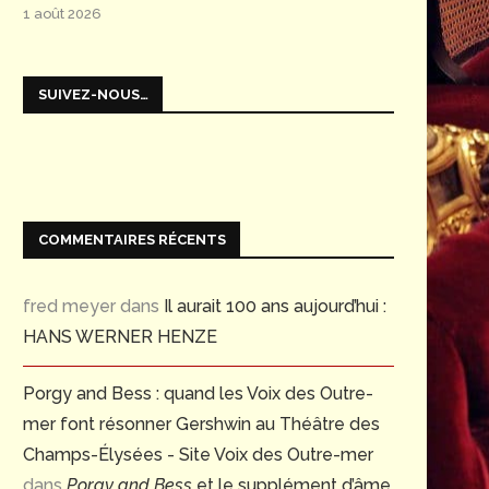
1 août 2026
SUIVEZ-NOUS…
COMMENTAIRES RÉCENTS
fred meyer
dans
Il aurait 100 ans aujourd’hui :
HANS WERNER HENZE
Porgy and Bess : quand les Voix des Outre-
mer font résonner Gershwin au Théâtre des
Champs-Élysées - Site Voix des Outre-mer
dans
Porgy and Bess
et le supplément d’âme