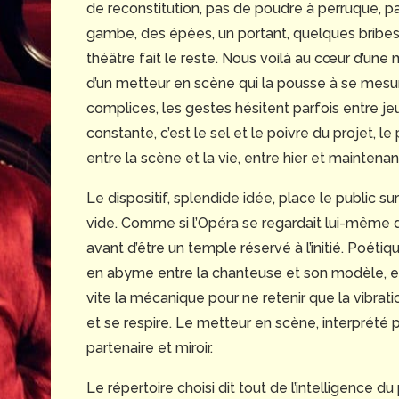
de reconstitution, pas de poudre à perruque, p
gambe, des épées, un portant, quelques bribes 
théâtre fait le reste. Nous voilà au cœur d’un
d’un metteur en scène qui la pousse à se mesur
complices, les gestes hésitent parfois entre jeu
constante, c’est le sel et le poivre du projet, le p
entre la scène et la vie, entre hier et maintenan
Le dispositif, splendide idée, place le public 
vide. Comme si l’Opéra se regardait lui-même dan
avant d’être un temple réservé à l’initié. Poé
en abyme entre la chanteuse et son modèle, entr
vite la mécanique pour ne retenir que la vibrati
et se respire. Le metteur en scène, interprété 
partenaire et miroir.
Le répertoire choisi dit tout de l’intelligence d