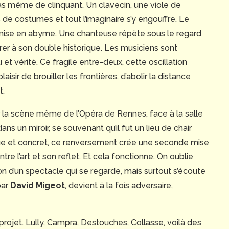
as même de clinquant. Un clavecin, une viole de
de costumes et tout l’imaginaire s’y engouffre. Le
e mise en abyme. Une chanteuse répète sous le regard
er à son double historique. Les musiciens sont
 et vérité. Ce fragile entre-deux, cette oscillation
laisir de brouiller les frontières, d’abolir la distance
t.
sur la scène même de l’Opéra de Rennes, face à la salle
s un miroir, se souvenant qu’il fut un lieu de chair
tique et concret, ce renversement crée une seconde mise
e l’art et son reflet. Et cela fonctionne. On oublie
on d’un spectacle qui se regarde, mais surtout s’écoute
par
David Migeot
, devient à la fois adversaire,
u projet. Lully, Campra, Destouches, Collasse, voilà des