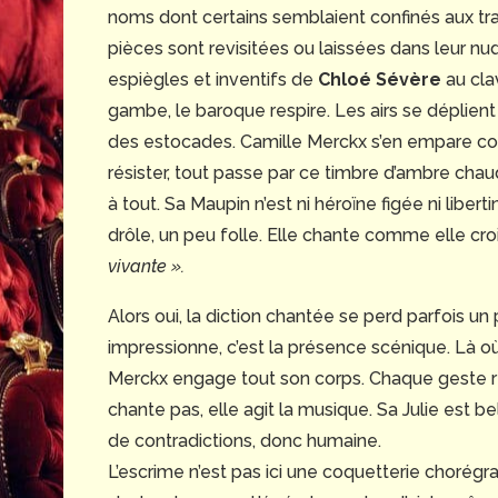
noms dont certains semblaient confinés aux trait
pièces sont revisitées ou laissées dans leur nud
espiègles et inventifs de
Chloé Sévère
au cla
gambe, le baroque respire. Les airs se déplie
des estocades. Camille Merckx s’en empare co
résister, tout passe par ce timbre d’ambre chau
à tout. Sa Maupin n’est ni héroïne figée ni libe
drôle, un peu folle. Elle chante comme elle cro
vivante ».
Alors oui, la diction chantée se perd parfois un
impressionne, c’est la présence scénique. Là où
Merckx engage tout son corps. Chaque geste res
chante pas, elle agit la musique. Sa Julie est be
de contradictions, donc humaine.
L’escrime n’est pas ici une coquetterie choré