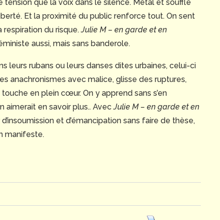
e tension que la voix dans le silence. Métal et souffle
berté. Et la proximité du public renforce tout. On sent
a respiration du risque.
Julie M – en garde et en
éministe aussi, mais sans banderole.
 leurs rubans ou leurs danses dites urbaines, celui-ci
 des anachronismes avec malice, glisse des ruptures,
us touche en plein cœur. On y apprend sans s’en
n aimerait en savoir plus.. Avec
Julie M – en garde et en
 d’insoumission et d’émancipation sans faire de thèse,
un manifeste.