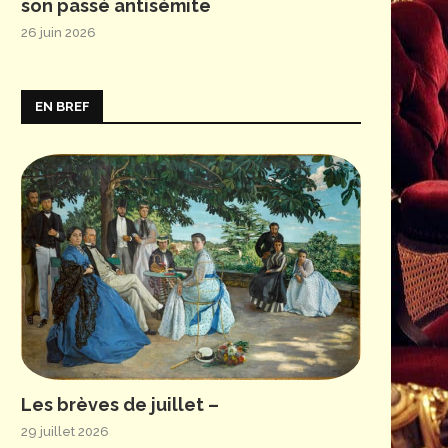
son passé antisémite
26 juin 2026
EN BREF
© Andrew Waltham
Les brèves de juillet –
29 juillet 2026