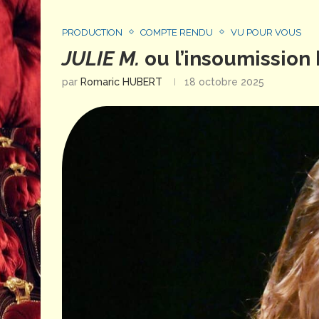
PRODUCTION
COMPTE RENDU
VU POUR VOUS
JULIE M.
ou l’insoumission
par
Romaric HUBERT
18 octobre 2025