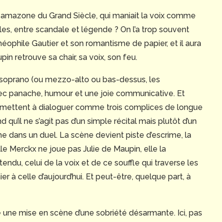
e amazone du Grand Siècle, qui maniait la voix comme
ioles, entre scandale et légende ? On l’a trop souvent
ophile Gautier et son romantisme de papier, et il aura
in retrouve sa chair, sa voix, son feu.
-soprano (ou mezzo-alto ou bas-dessus, les
am
vec panache, humour et une joie communicative. Et
e remettent à dialoguer comme trois complices de longue
u’il ne s’agit pas d’un simple récital mais plutôt d’un
dans un duel. La scène devient piste d’escrime, la
le Merckx ne joue pas Julie de Maupin, elle la
l tendu, celui de la voix et de ce souffle qui traverse les
’hier à celle d’aujourd’hui. Et peut-être, quelque part, à
 une mise en scène d’une sobriété désarmante. Ici, pas