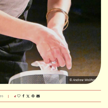
© Andrew Waltham
es
4