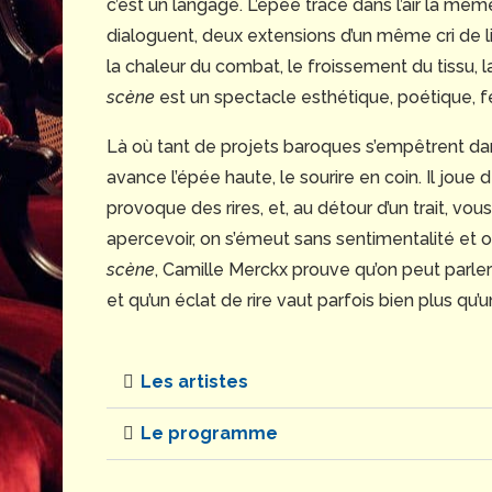
c’est un langage. L’épée trace dans l’air la mêm
dialoguent, deux extensions d’un même cri de li
la chaleur du combat, le froissement du tissu, l
scène
est un spectacle esthétique, poétique, f
Là où tant de projets baroques s’empêtrent dans
avance l’épée haute, le sourire en coin. Il joue
provoque des rires, et, au détour d’un trait, vo
apercevoir, on s’émeut sans sentimentalité et o
scène
, Camille Merckx prouve qu’on peut parler
et qu’un éclat de rire vaut parfois bien plus qu’
Les artistes
Le programme