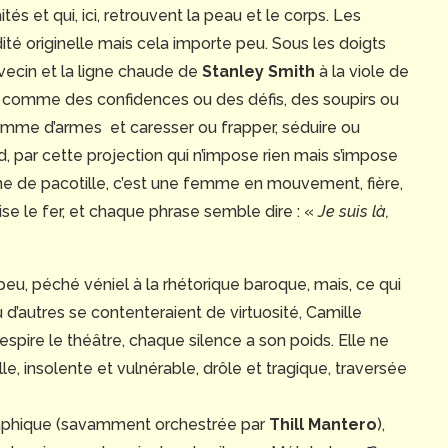
és et qui, ici, retrouvent la peau et le corps. Les
ité originelle mais cela importe peu. Sous les doigts
vecin et la ligne chaude de
Stanley Smith
à la viole de
nt comme des confidences ou des défis, des soupirs ou
mme d’armes et caresser ou frapper, séduire ou
d, par cette projection qui n’impose rien mais s’impose
rtine de pacotille, c’est une femme en mouvement, fière,
ise le fer, et chaque phrase semble dire : «
Je suis là,
 peu, péché véniel à la rhétorique baroque, mais, ce qui
 d’autres se contenteraient de virtuosité, Camille
pire le théâtre, chaque silence a son poids. Elle ne
lle, insolente et vulnérable, drôle et tragique, traversée
graphique (savamment orchestrée par
Thill Mantero
),