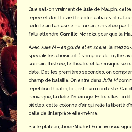
Que sait-on vraiment de Julie de Maupin, cett
l’épée et dont la vie file entre cabales et cabr
réduite au fantasme de roman, corsetée par Thé
fallu attendre
Camille Merckx
pour que la Maup
Avec
Julie M – en garde et en scène
, la mezzo
© Andrew Walth
spécialistes choisiront…) s’empare du mythe a
soudain, l’histoire, le théâtre et la musique s
date. Dès les premières secondes, on comprend q
champ de bataille. On entre dans
Julie M
comme 
répétition théâtre, le geste un manifeste. Camil
convoque, la défie, l’interroge. Entre elles, un fi
siècles, cette colonne d’air qui relie la liberté d
celle de l’interprète elle-même.
Sur le plateau,
Jean-Michel Fournereau
signe