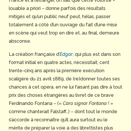
France et à l’étranger, on sait que cette volonté –
louable a priori – donne parfois des résultats
mitigés et qu’un public neuf peut, hélas, passer
totalement à côté d’un ouvrage du fait d’une mise
en scène qui veut trop en dire et, au final, demeure
absconse.
La création française d’
Edgar
, qui plus est dans son
format initial en quatre actes, nécessitait, cent
trente-cinq ans après la première exécution
scaligère du 21 avril 1889, de (re)donner toutes ses
chances à cet opéra, en ne lui faisant pas dire à tout
prix des choses étrangères au livret de ce brave
Ferdinando Fontana – («
Caro signor Fontana !
»
comme chanterait Falstaff…) – dont tout le monde
s’accorde à reconnaître qu’il aura surtout eu le
mérite de préparer la voie à des librettistes plus