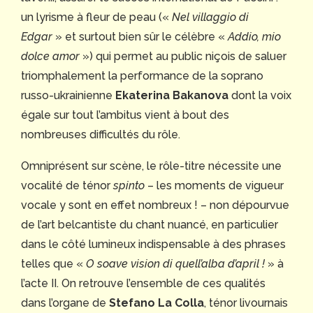
un lyrisme à fleur de peau («
Nel villaggio di
Edgar
» et surtout bien sûr le célèbre «
Addio, mio
dolce amor
») qui permet au public niçois de saluer
triomphalement la performance de la soprano
russo-ukrainienne
Ekaterina Bakanova
dont la voix
égale sur tout l’ambitus vient à bout des
nombreuses difficultés du rôle.
Omniprésent sur scène, le rôle-titre nécessite une
vocalité de ténor
spinto
– les moments de vigueur
vocale y sont en effet nombreux ! – non dépourvue
de l’art belcantiste du chant nuancé, en particulier
dans le côté lumineux indispensable à des phrases
telles que «
O soave vision di quell’alba d’april !
» à
l’acte II. On retrouve l’ensemble de ces qualités
dans l’organe de
Stefano La Colla
, ténor livournais