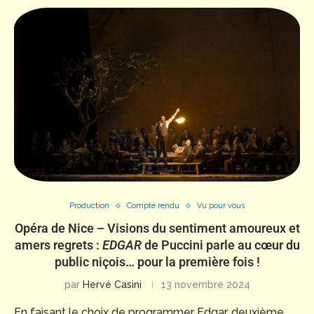
Production
Compte rendu
Vu pour vous
Opéra de Nice – Visions du sentiment amoureux et
amers regrets :
EDGAR
de Puccini parle au cœur du
public niçois… pour la première fois !
par
Hervé Casini
13 novembre 2024
En faisant le choix de programmer Edgar, deuxième