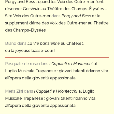
Porgy and Bess : quand les Voix des Outre-mer font
résonner Gershwin au Théâtre des Champs-Élysées -
Site Voix des Outre-mer
dans
Porgy and Bess
et le
supplément d’âme des Voix des Outre-mer au Théâtre
des Champs-Elysées
Brand
dans
La Vie parisienne
au Châtelet,
ou la joyeuse basse-cour !
Pasquale de rosa
dans
I Capuleti e i Montecchi
al
Luglio Musicale Trapanese : giovani talenti ridanno vita
all’opera della gioventù appassionata
Meris Zini
dans
I Capuleti e i Montecchi
al Luglio
Musicale Trapanese : giovani talenti ridanno vita
all’opera della gioventù appassionata