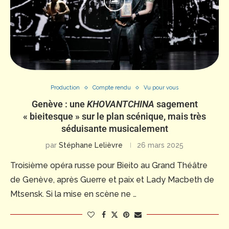
Production
Compte rendu
Vu pour vous
Genève : une
KHOVANTCHINA
sagement
« bieitesque » sur le plan scénique, mais très
séduisante musicalement
par
Stéphane Lelièvre
26 mars 2025
Troisième opéra russe pour Bieito au Grand Théâtre
de Genève, après Guerre et paix et Lady Macbeth de
Mtsensk. Si la mise en scène ne …