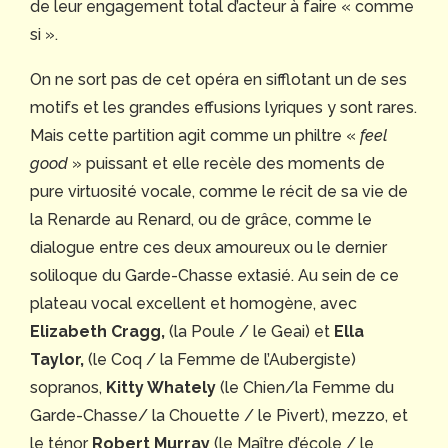
de leur engagement total d’acteur à faire « comme
si ».
On ne sort pas de cet opéra en sifflotant un de ses
motifs et les grandes effusions lyriques y sont rares.
Mais cette partition agit comme un philtre «
feel
good
» puissant et elle recèle des moments de
pure virtuosité vocale, comme le récit de sa vie de
la Renarde au Renard, ou de grâce, comme le
dialogue entre ces deux amoureux ou le dernier
soliloque du Garde-Chasse extasié. Au sein de ce
plateau vocal excellent et homogène, avec
Elizabeth Cragg,
(la Poule / le Geai) et
Ella
Taylor,
(le Coq / la Femme de l’Aubergiste)
sopranos,
Kitty Whately
(le Chien/la Femme du
Garde-Chasse/ la Chouette / le Pivert), mezzo, et
le ténor
Robert Murray
(le Maître d’école / le