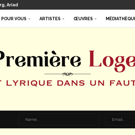
g : un Lucio Silla de...
de RIENZI
 Theo Adam
nelle variable d’ajustement budgétaire…
oréades à Beaune : lumineuse...
Franca, Pulcinella – La favola...
erdi, Vêpres de la Vierge...
 POUR VOUS
ARTISTES
ŒUVRES
MÉDIATHÈQU