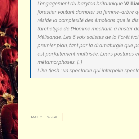
L’engagement du baryton britannique
Willi
forestier voulant dompter sa femme-arbre qu
réside la complexité des émotions que le dis
l’archétype de l’Homme méchant, à l’instar 
Mélisande
. Les 6 voix solistes de la Forêt (v
premier plan, tant par la dramaturgie que par 
est parfaitement maîtrisée. Leurs postures en
métamorphoses. […]
Like flesh
: un spectacle qui interpelle specta
MAXIME PASCAL