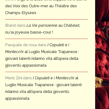
des Voix des Outre-mer au Théâtre des
Champs-Elysées
Brand
dans
La Vie parisienne
au Châtelet,
ou la joyeuse basse-cour !
Pasquale de rosa
dans
I Capuleti e i
Montecchi
al Luglio Musicale Trapanese :
giovani talenti ridanno vita all’opera della
gioventù appassionata
Meris Zini
dans
I Capuleti e i Montecchi
al
Luglio Musicale Trapanese : giovani talenti
ridanno vita all’opera della gioventù
appassionata