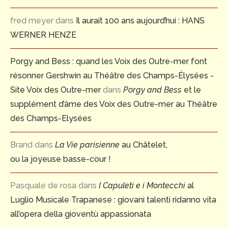
fred meyer
dans
Il aurait 100 ans aujourd’hui : HANS
WERNER HENZE
Porgy and Bess : quand les Voix des Outre-mer font
résonner Gershwin au Théâtre des Champs-Élysées -
Site Voix des Outre-mer
dans
Porgy and Bess
et le
supplément d’âme des Voix des Outre-mer au Théâtre
des Champs-Elysées
Brand
dans
La Vie parisienne
au Châtelet,
ou la joyeuse basse-cour !
Pasquale de rosa
dans
I Capuleti e i Montecchi
al
Luglio Musicale Trapanese : giovani talenti ridanno vita
all’opera della gioventù appassionata