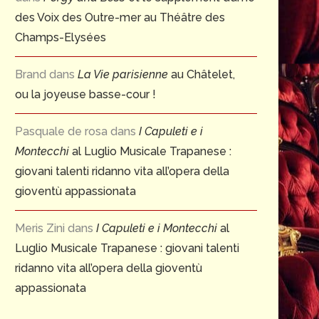
des Voix des Outre-mer au Théâtre des
Champs-Elysées
Brand
dans
La Vie parisienne
au Châtelet,
ou la joyeuse basse-cour !
Pasquale de rosa
dans
I Capuleti e i
Montecchi
al Luglio Musicale Trapanese :
giovani talenti ridanno vita all’opera della
gioventù appassionata
Meris Zini
dans
I Capuleti e i Montecchi
al
Luglio Musicale Trapanese : giovani talenti
ridanno vita all’opera della gioventù
appassionata