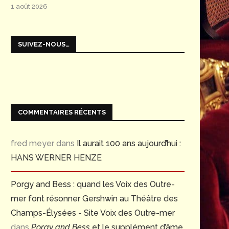
1 août 2026
SUIVEZ-NOUS…
COMMENTAIRES RÉCENTS
fred meyer
dans
Il aurait 100 ans aujourd’hui :
HANS WERNER HENZE
Porgy and Bess : quand les Voix des Outre-
mer font résonner Gershwin au Théâtre des
Champs-Élysées - Site Voix des Outre-mer
dans
Porgy and Bess
et le supplément d’âme