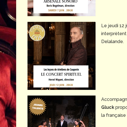
Le jeudi 12 j
interprètent
Delalande.
Accompagn
Gluck
propo
la française 