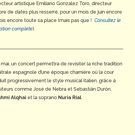
recteur artistique Emiliano Gonzalez Toro, directeur
e de dates plus resserré, pour un mois de juin encore
fois encore toute sa place (mais pas que !
Consultez le
mation complète
).
mai, un concert permettra de revisiter la riche tradition
trale espagnole d’une époque charnière où la cour
duit progressivement le style musical italien, grâce à
teurs comme José de Nebra et Sebastián Durón,
ahmi Alqhai
et la soprano
Nuria Rial
.