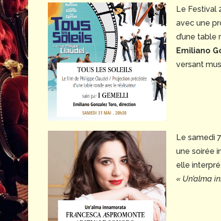
Le Festival
avec une pro
d’une table 
Emiliano G
versant musi
Le samedi 7 
une soirée i
elle interpr
« Un’alma i