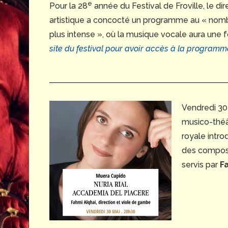
e
Pour la 28
année du Festival de Froville, le di
artistique a concocté un programme au « nombr
plus intense », où la musique vocale aura une 
site du festival pour avoir accès à la program
Vendredi 30 
musico-théâ
royale intro
des composi
servis par
F