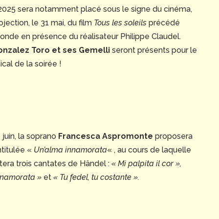
 2025 sera notamment placé sous le signe du cinéma,
jection, le 31 mai, du film
Tous les soleils
précédé
ronde en présence du réalisateur Philippe Claudel.
onzalez Toro et ses Gemelli
seront présents pour le
cal de la soirée !
juin, la soprano
Francesca Aspromonte
proposera
ntitulée «
Un’alma innamorata
« , au cours de laquelle
étera trois cantates de Händel :
« Mi palpita il cor »,
nnamorata »
et
« Tu fedel, tu costante ».