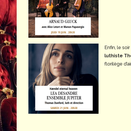
Enfin, le so
luthiste T
florilège d’a